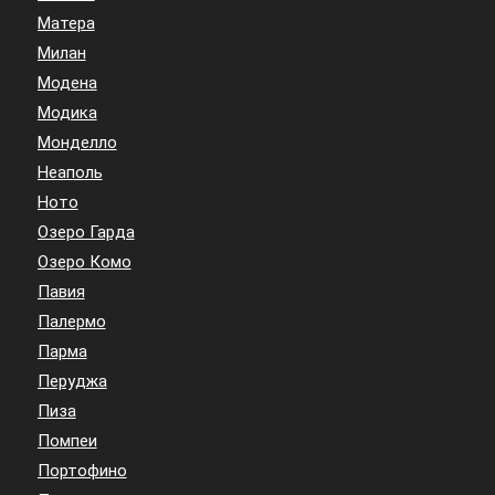
Матера
Милан
Модена
Модика
Монделло
Неаполь
Ното
Озеро Гарда
Озеро Комо
Павия
Палермо
Парма
Перуджа
Пиза
Помпеи
Портофино