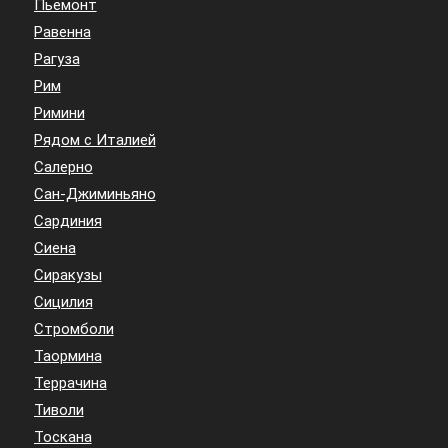
Пьемонт
Равенна
Рагуза
Рим
Римини
Рядом с Италией
Салерно
Сан-Джиминьяно
Сардиния
Сиена
Сиракузы
Сицилия
Стромболи
Таормина
Террачина
Тиволи
Тоскана