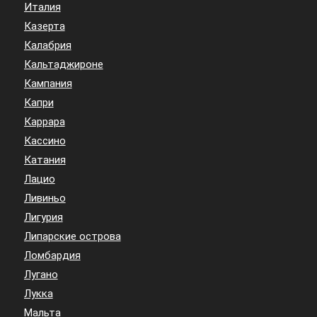
Италия
Казерта
Калабрия
Кальтаджироне
Кампания
Капри
Каррара
Кассино
Катания
Лацио
Ливиньо
Лигурия
Липарские острова
Ломбардия
Лугано
Лукка
Мальта