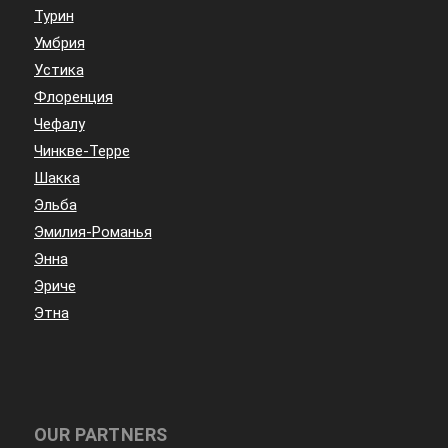
Турин
Умбрия
Устика
Флоренция
Чефалу
Чинкве-Терре
Шакка
Эльба
Эмилия-Романья
Энна
Эриче
Этна
OUR PARTNERS