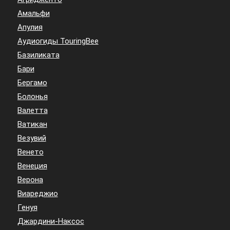
Амальфи
Апулия
Аудиогиды TouringBee
Базиликата
Бари
Бергамо
Болонья
Валетта
Ватикан
Везувий
Венето
Венеция
Верона
Виареджио
Генуя
Джардини-Наксос