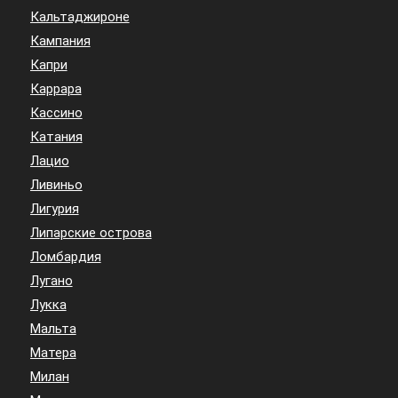
Кальтаджироне
Кампания
Капри
Каррара
Кассино
Катания
Лацио
Ливиньо
Лигурия
Липарские острова
Ломбардия
Лугано
Лукка
Мальта
Матера
Милан