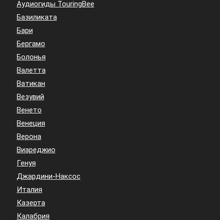
Аудиогиды TouringBee
Базиликата
Бари
Бергамо
Болонья
Валетта
Ватикан
Везувий
Венето
Венеция
Верона
Виареджио
Генуя
Джардини-Наксос
Италия
Казерта
Калабрия