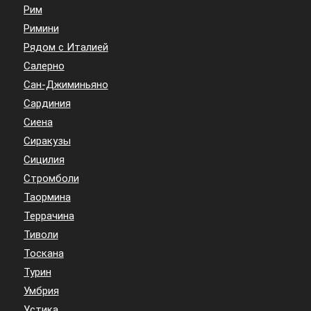
Рим
Римини
Рядом с Италией
Салерно
Сан-Джиминьяно
Сардиния
Сиена
Сиракузы
Сицилия
Стромболи
Таормина
Террачина
Тиволи
Тоскана
Турин
Умбрия
Устика