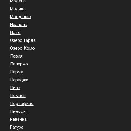
Модена
Модика
Монделло
Неаполь
Ното
Озеро Гарда
Озеро Комо
Павия
Палермо
Парма
Перуджа
Пиза
Помпеи
Портофино
Пьемонт
Равенна
Рагуза