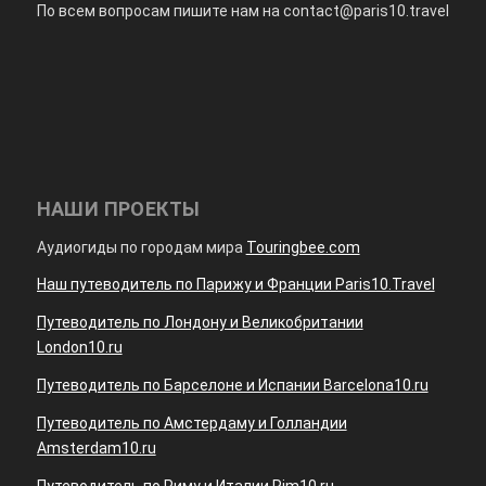
По всем вопросам пишите нам на
contact@paris10.travel
НАШИ ПРОЕКТЫ
Аудиогиды по городам мира
Touringbee.com
Наш путеводитель по Парижу и Франции Paris10.Travel
Путеводитель по Лондону и Великобритании
London10.ru
Путеводитель по Барселоне и Испании Barcelona10.ru
Путеводитель по Амстердаму и Голландии
Amsterdam10.ru
Путеводитель по Риму и Италии Rim10.ru