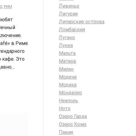
Ливиньо
О
,
РИМ
Лигурия
любят
Липарские острова
Вечный
Ломбардия
ключение.
Лугано
Café» в Риме
Лукка
гендарного
Мальта
 кафе. Это
Матера
давно…
Милан
Модена
Модика
Монделло
Неаполь
Ното
Озеро Гарда
Озеро Комо
Павия