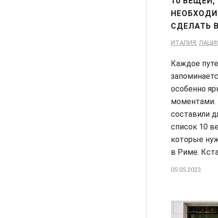
10 ВЕЩЕЙ,
НЕОБХОД
СДЕЛАТЬ 
ИТАЛИЯ
,
ЛАЦИ
Каждое пут
запоминаетс
особенно яр
моментами.
составили д
список 10 в
которые нуж
в Риме. Кст
05.05.2023