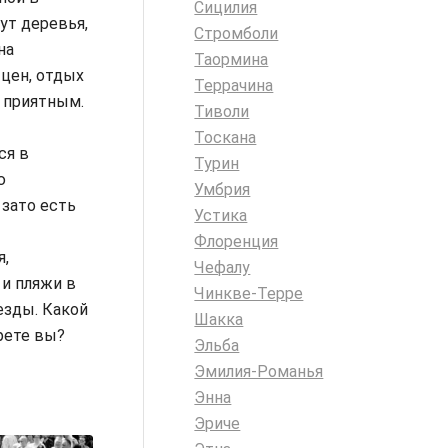
Сицилия
ут деревья,
Стромболи
на
Таормина
цен, отдых
Террачина
 приятным.
Тиволи
Тоскана
ся в
Турин
ю
Умбрия
 зато есть
Устика
Флоренция
я,
Чефалу
и пляжи в
Чинкве-Терре
езды. Какой
Шакка
рете вы?
Эльба
Эмилия-Романья
Энна
Эриче