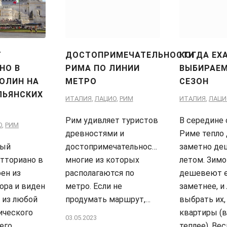
Т
ДОСТОПРИМЕЧАТЕЛЬНОСТИ
КОГДА ЕХА
НО В
РИМА ПО ЛИНИИ
ВЫБИРАЕМ
ПОЛИН НА
МЕТРО
СЕЗОН
ЛЬЯНСКИХ
ИТАЛИЯ
,
ЛАЦИО
,
РИМ
ИТАЛИЯ
,
ЛАЦИ
Рим удивляет туристов
В середине 
О
,
РИМ
древностями и
Риме тепло 
ный
достопримечательностями,
заметно де
тториано в
многие из которых
летом. Зимо
ен из
располагаются по
дешевеют 
ора и виден
метро. Если не
заметнее, и
 из любой
продумать маршрут,…
выбрать их, 
ического
квартиры (в
03.05.2023
него…
теплее). Вес