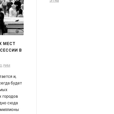
Этна
Х МЕСТ
СЕССИИ В
О
,
РИМ
тается и,
сегда будет
амых
 городов
одно сюда
миллионы