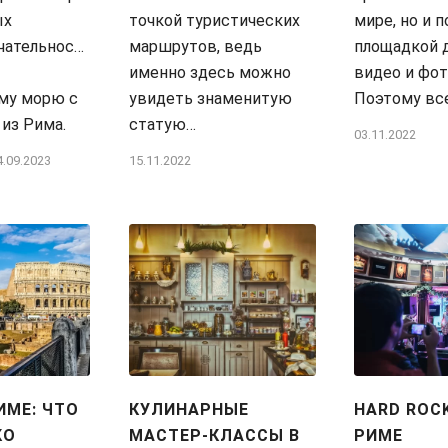
ых
точкой туристических
мире, но и 
чательностей
маршрутов, ведь
площадкой 
именно здесь можно
видео и фот
му морю с
увидеть знаменитую
Поэтому вс
из Рима.
статую…
03.11.2022
4.09.2023
15.11.2022
ИМЕ: ЧТО
КУЛИНАРНЫЕ
HARD ROCK
КО
МАСТЕР-КЛАССЫ В
РИМЕ