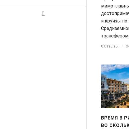
мимо главн
достоприме
и круизы по
Средиземно
трансфером 
0 Отзывы
/
0
ВРЕМЯ В Р
ВО СКОЛЬ