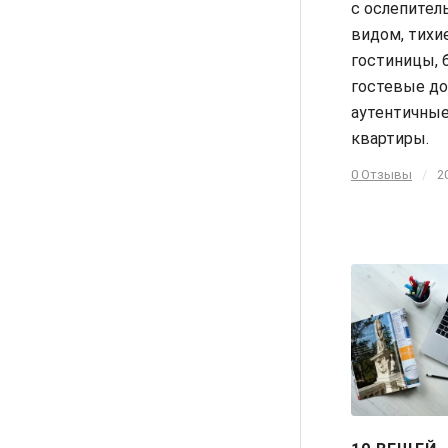
с ослепите
видом, тихи
гостиницы,
гостевые до
аутентичны
квартиры.
0 Отзывы
/
2