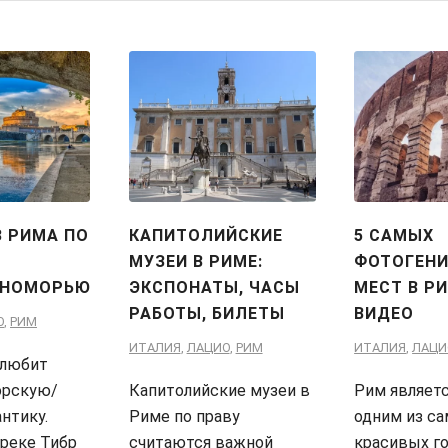
З РИМА ПО
КАПИТОЛИЙСКИЕ
5 САМЫХ
МУЗЕИ В РИМЕ:
ФОТОГЕН
МНОМОРЬЮ
ЭКСПОНАТЫ, ЧАСЫ
МЕСТ В РИ
РАБОТЫ, БИЛЕТЫ
ВИДЕО
О
,
РИМ
ИТАЛИЯ
,
ЛАЦИО
,
РИМ
ИТАЛИЯ
,
ЛАЦИ
 любит
орскую/
Капитолийские музеи в
Рим являетс
нтику.
Риме по праву
одним из с
 реке Тибр
считаются важной
красивых г