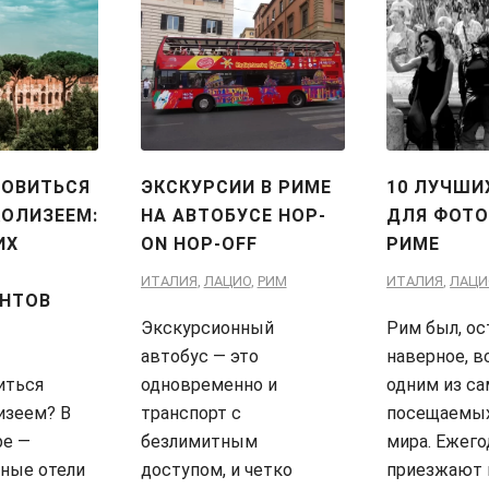
НОВИТЬСЯ
ЭКСКУРСИИ В РИМЕ
10 ЛУЧШИ
КОЛИЗЕЕМ:
НА АВТОБУСЕ HOP-
ДЛЯ ФОТО
ИХ
ON HOP-OFF
РИМЕ
ИТАЛИЯ
,
ЛАЦИО
,
РИМ
ИТАЛИЯ
,
ЛАЦИ
НТОВ
Экскурсионный
Рим был, ос
автобус — это
наверное, в
иться
одновременно и
одним из с
изеем? В
транспорт с
посещаемых
ре —
безлимитным
мира. Ежег
ные отели
доступом, и четко
приезжают 