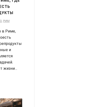
РИМЕ, ГДЕ
ЕСТЬ
ДУКТЫ
О
,
РИМ
 в Риме,
поесть
репродукты
нные и
вляется
адачей.
ет жизни…