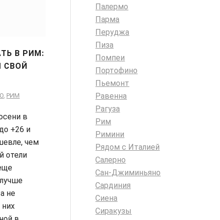
Палермо
Парма
Перуджа
Пиза
ТЬ В РИМ:
Помпеи
 СВОЙ
Портофино
Пьемонт
Равенна
О
,
РИМ
Рагуза
осени в
Рим
до +26 и
Римини
шевле, чем
Рядом с Италией
й отели
Салерно
еще
Сан-Джиминьяно
 лучше
Сардиния
а не
Сиена
 них
Сиракузы
ной в