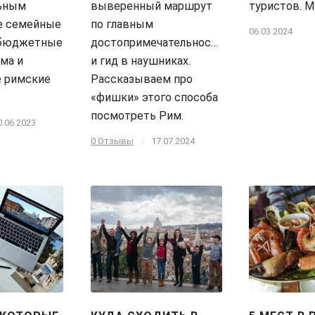
льным
выверенный маршрут
туристов. 
е семейные
по главным
06.03.2024
 бюджетные
достопримечательностям,
ма и
и гид в наушниках.
е римские
Рассказываем про
«фишки» этого способа
посмотреть Рим.
0.06.2023
0 Отзывы
/
17.07.2024