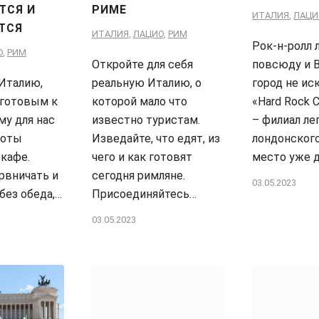
ТСЯ И
РИМЕ
ИТАЛИЯ
,
ЛАЦИ
ТСЯ
ИТАЛИЯ
,
ЛАЦИО
,
РИМ
Рок-н-ролл 
О
,
РИМ
Откройте для себя
повсюду и 
Италию,
реальную Италию, о
город не ис
 готовым к
которой мало что
«Hard Rock 
у для нас
известно туристам.
– филиал ле
боты
Изведайте, что едят, из
лондонского
 кафе.
чего и как готовят
место уже 
рвничать и
сегодня римляне.
03.05.2023
без обеда,…
Присоединяйтесь…
03.05.2023