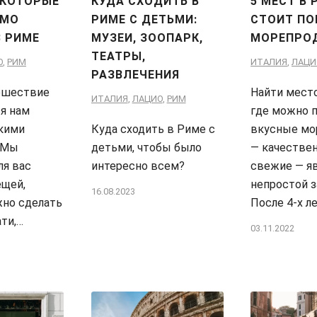
 КОТОРЫЕ
КУДА СХОДИТЬ В
5 МЕСТ В 
ИМО
РИМЕ С ДЕТЬМИ:
СТОИТ ПО
В РИМЕ
МУЗЕИ, ЗООПАРК,
МОРЕПРО
ТЕАТРЫ,
О
,
РИМ
ИТАЛИЯ
,
ЛАЦИ
РАЗВЛЕЧЕНИЯ
ешествие
Найти место
ИТАЛИЯ
,
ЛАЦИО
,
РИМ
я нам
где можно 
кими
Куда сходить в Риме с
вкусные мо
 Мы
детьми, чтобы было
— качестве
ля вас
интересно всем?
свежие — я
ещей,
непростой з
16.08.2023
но сделать
После 4-х л
ати,…
03.11.2022