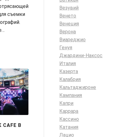
потрясающей
Везувий
для съемки
Венето
ографий.
Венеция
е…
Верона
Виареджио
Генуя
Джардини-Наксос
Италия
Казерта
Калабрия
Кальтаджироне
Кампания
Капри
Каррара
Кассино
 CAFE В
Катания
Лацио