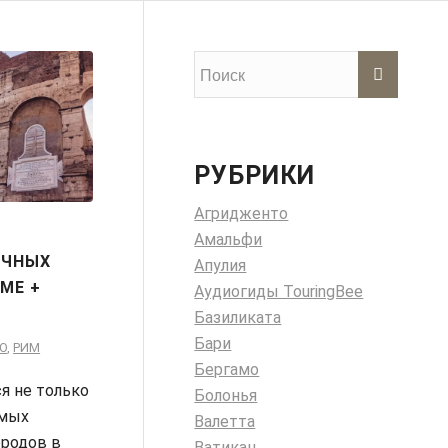
РУБРИКИ
Агридженто
Амальфи
ИЧНЫХ
Апулия
МЕ +
Аудиогиды TouringBee
Базиликата
Бари
О
,
РИМ
Бергамо
я не только
Болонья
амых
Валетта
ородов в
Ватикан