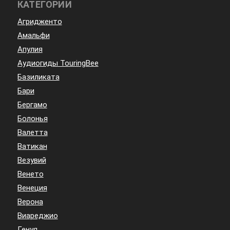
КАТЕГОРИИ
Агридженто
Амальфи
Апулия
Аудиогиды TouringBee
Базиликата
Бари
Бергамо
Болонья
Валетта
Ватикан
Везувий
Венето
Венеция
Верона
Виареджио
Генуя