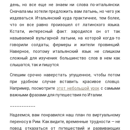
день, но все еще не знаем ни слова по-итальянски.
Сначала мы хотели предложить вам латынь, но чего уж
издеваться. Итальянский куда практичнее, тем более,
что он все равно произошел от латинского языка.
Кстати, интересный факт: зародился он от так
называемой вульгарной латыни, на которой когда-то
говорили солдаты, фермеры и жители провинций.
Наверное, поэтому итальянский язык не слишком
сложный для изучения: большинство слов в нем как
слышатся, так и пишутся.
Спешим срочно наверстать упущенное, чтобы потом
при удобном случае вставить красивое словцо.
Например, посмотрите
этот небольшой урок
с самыми
важными фразами для путешествия по Италии.
___________
Надеемся, вам понравился наш план по виртуальному
переносу в Рим. Как видите, временные трудности — не
повод отказаться от путешествий и развивающих