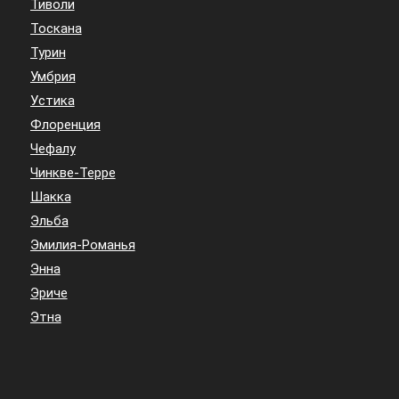
Тиволи
Тоскана
Турин
Умбрия
Устика
Флоренция
Чефалу
Чинкве-Терре
Шакка
Эльба
Эмилия-Романья
Энна
Эриче
Этна