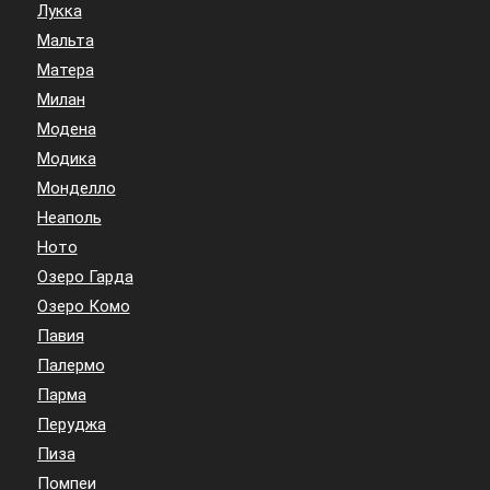
Лукка
Мальта
Матера
Милан
Модена
Модика
Монделло
Неаполь
Ното
Озеро Гарда
Озеро Комо
Павия
Палермо
Парма
Перуджа
Пиза
Помпеи