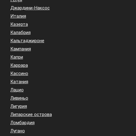
Джардини-Наксос
Италия
Казерта
Калабрия
Кальтаджироне
Кампания
Капри
Каррара
Кассино
Катания
Лацио
Ливиньо
Лигурия
Липарские острова
Ломбардия
Лугано