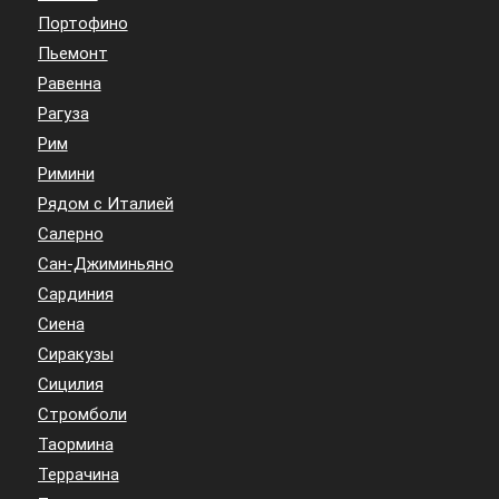
Портофино
Пьемонт
Равенна
Рагуза
Рим
Римини
Рядом с Италией
Салерно
Сан-Джиминьяно
Сардиния
Сиена
Сиракузы
Сицилия
Стромболи
Таормина
Террачина