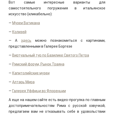
Вот самые интересные варианты для
самостоятельного погружения в итальянское
искусство (кликабельно):
—
Музеи Ватикана
—
Колизей
— А
здесь
можно познакомиться с картинами,
представленными в Галерее Боргезе
—
Виртуальный тур по Базилике Святого Петра
—
Римский форум, Рынок Траяна
—
Капитолийские музеи
—
Алтарь Мира
—
Галерея Уффици во Флоренции
А еще на нашем сайте есть видео-прогулка по главным
достопримечательностям Рима c русской озвучкой,
предлагаем вам не отказывать себе в удовольствии