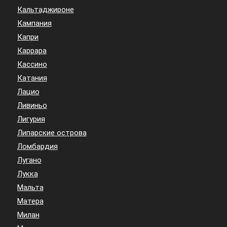
Кальтаджироне
Кампания
Капри
Каррара
Кассино
Катания
Лацио
Ливиньо
Лигурия
Липарские острова
Ломбардия
Лугано
Лукка
Мальта
Матера
Милан