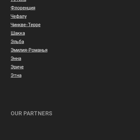
Флоренция
Чефалу
Чинкве-Терре
Шакка
Эльба
Эмилия-Романья
Энна
Эриче
Этна
OUR PARTNERS