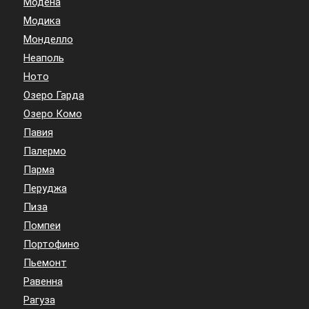
Модена
Модика
Монделло
Неаполь
Ното
Озеро Гарда
Озеро Комо
Павия
Палермо
Парма
Перуджа
Пиза
Помпеи
Портофино
Пьемонт
Равенна
Рагуза