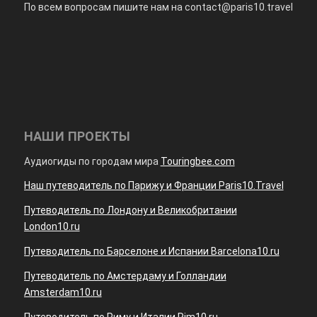
По всем вопросам пишите нам на
contact@paris10.travel
НАШИ ПРОЕКТЫ
Аудиогиды по городам мира
Touringbee.com
Наш путеводитель по Парижу и Франции Paris10.Travel
Путеводитель по Лондону и Великобритании
London10.ru
Путеводитель по Барселоне и Испании Barcelona10.ru
Путеводитель по Амстердаму и Голландии
Amsterdam10.ru
Путеводитель по Риму и Италии Rim10.ru