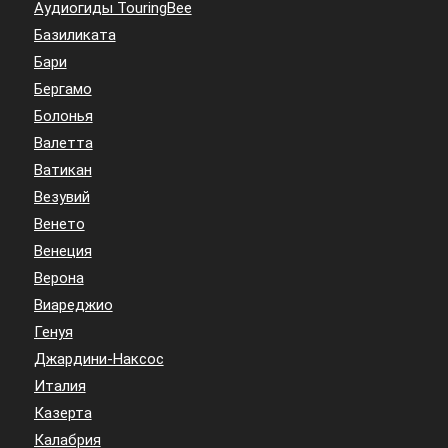
Аудиогиды TouringBee
Базиликата
Бари
Бергамо
Болонья
Валетта
Ватикан
Везувий
Венето
Венеция
Верона
Виареджио
Генуя
Джардини-Наксос
Италия
Казерта
Калабрия