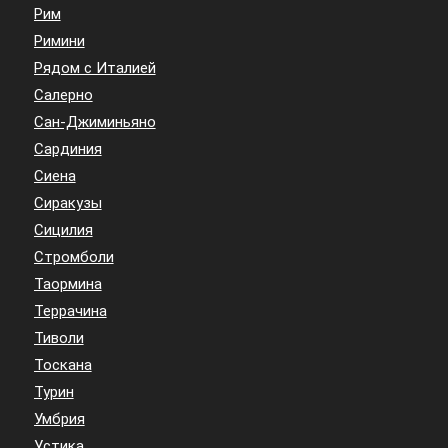
Рим
Римини
Рядом с Италией
Салерно
Сан-Джиминьяно
Сардиния
Сиена
Сиракузы
Сицилия
Стромболи
Таормина
Террачина
Тиволи
Тоскана
Турин
Умбрия
Устика