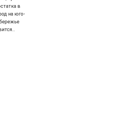
статка в
род на юго-
обережье
вится…