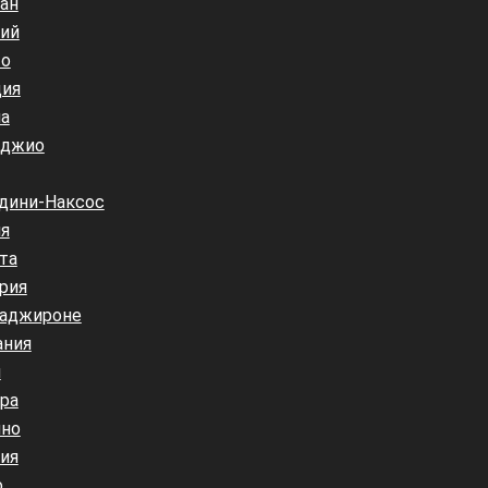
ан
ий
то
ция
а
еджио
дини-Наксос
я
та
рия
таджироне
ания
и
ра
ино
ия
о