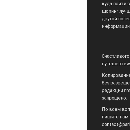
куда пойти с
шопинг лучш
другой поле
информации
Счастливого
путешестви
Копировани
без разреше
редакции rim
запрещено.
По всем во
пишите нам 
contact@pari