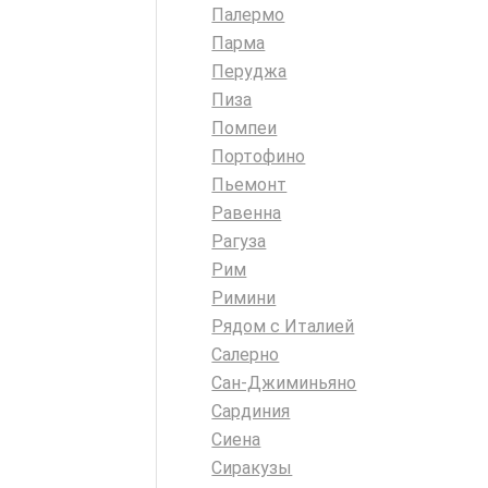
Палермо
Парма
Перуджа
Пиза
Помпеи
Портофино
Пьемонт
Равенна
Рагуза
Рим
Римини
Рядом с Италией
Салерно
Сан-Джиминьяно
Сардиния
Сиена
Сиракузы