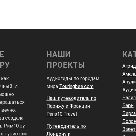
Е
НАШИ
КА
.РУ
ПРОЕКТЫ
Агри
Амал
 как
Аудиогиды по городам
Апули
ечный. И
мира
Touringbee.com
Аудио
 можно
Базил
Наш путеводитель по
звращаться
Бари
Парижу и Франции
вечно.
Берг
Paris10.Travel
а создала
Болон
ь Рим10.ру,
Путеводитель по
Валет
ь туристам
Лондону и