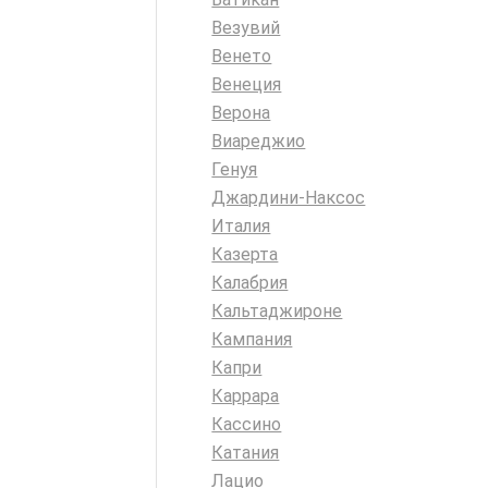
Везувий
Венето
Венеция
Верона
Виареджио
Генуя
Джардини-Наксос
Италия
Казерта
Калабрия
Кальтаджироне
Кампания
Капри
Каррара
Кассино
Катания
Лацио