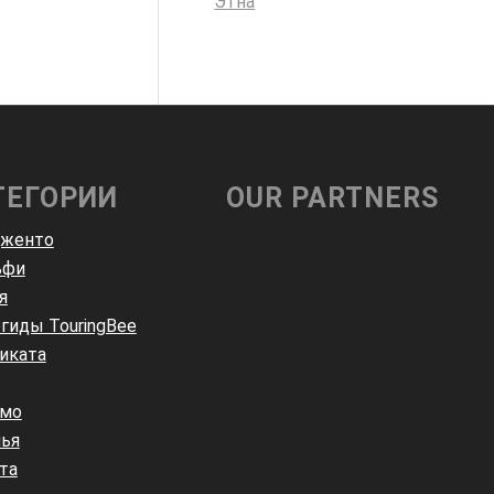
Этна
ТЕГОРИИ
OUR PARTNERS
дженто
ьфи
я
гиды TouringBee
иката
амо
ья
та