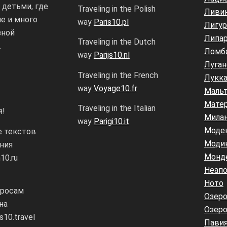
 детьми, где
Traveling in the Polish
Ливи
е и много
way
Paris10.pl
Лигур
зной
Липар
Traveling in the Dutch
.
Ломб
way
Parijs10.nl
Луган
Traveling in the French
Лукк
way
Voyage10.fr
Маль
Мате
Traveling in the Italian
я!
Мила
way
Parigi10.it
Моде
е текстов
Моди
ния
Монд
10.ru
Неапо
Ното
просам
Озеро
на
Озер
s10.travel
Пави