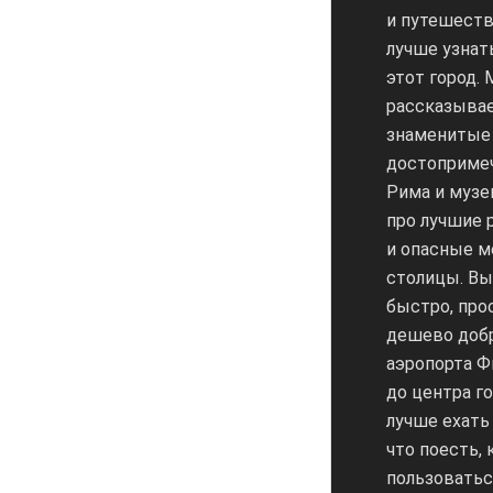
и путешест
лучше узнат
этот город.
рассказыва
знаменитые
достоприме
Рима и музе
про лучшие 
и опасные м
столицы. Вы 
быстро, про
дешево добр
аэропорта 
до центра го
лучше ехать 
что поесть, 
пользоватьс