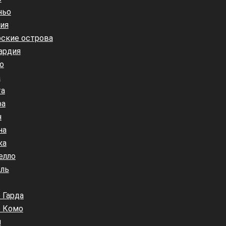
ньо
ия
ские острова
ардия
о
а
та
ра
н
на
ка
елло
ль
 Гарда
о Комо
я