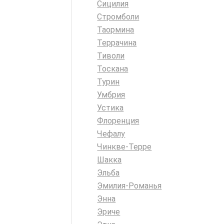
Сицилия
Стромболи
Таормина
Террачина
Тиволи
Тоскана
Турин
Умбрия
Устика
Флоренция
Чефалу
Чинкве-Терре
Шакка
Эльба
Эмилия-Романья
Энна
Эриче