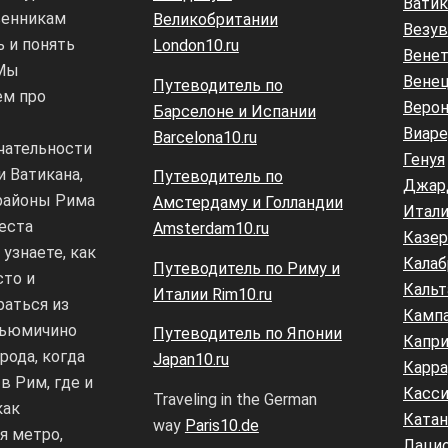
Ватик
венникам
Великобритании
Везув
ь и понять
London10.ru
Вене
 Мы
Вене
Путеводитель по
ем про
Верон
Барселоне и Испании
Виар
Barcelona10.ru
чательности
Генуя
и Ватикана,
Путеводитель по
Джар
районы Рима
Амстердаму и Голландии
Итали
еста
Amsterdam10.ru
Казер
узнаете, как
Калаб
Путеводитель по Риму и
сто и
Каль
Италии Rim10.ru
аться из
Камп
Фьюмичино
Путеводитель по Японии
Капр
рода, когда
Japan10.ru
Карра
в Рим, где и
Касс
Traveling in the German
как
Катан
way
Paris10.de
я метро,
Лаци