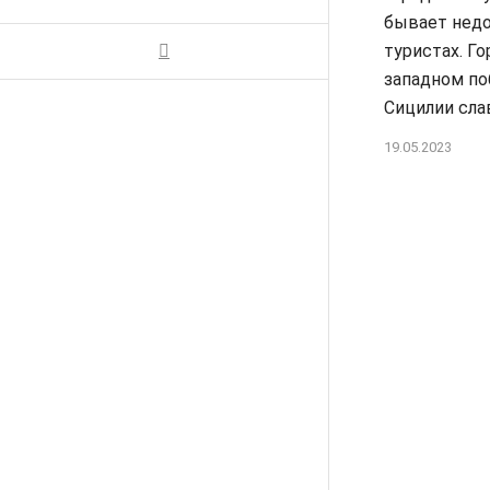
бывает недо
туристах. Го
западном п
Сицилии сла
19.05.2023