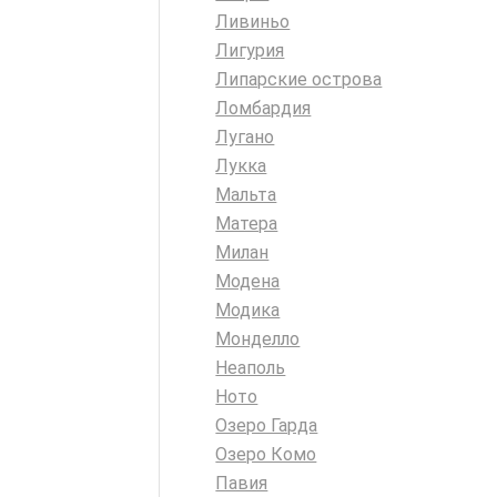
Ливиньо
Лигурия
Липарские острова
Ломбардия
Лугано
Лукка
Мальта
Матера
Милан
Модена
Модика
Монделло
Неаполь
Ното
Озеро Гарда
Озеро Комо
Павия