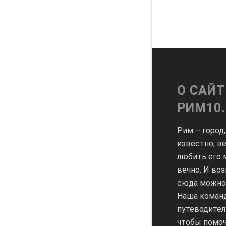
О САЙТ
РИМ10
Рим – город,
известно, в
любить его
вечно. И во
сюда можно 
Наша команд
путеводител
чтобы помоч