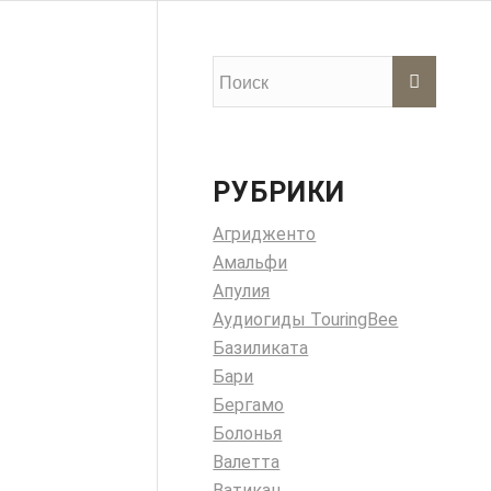
РУБРИКИ
Агридженто
Амальфи
Апулия
Аудиогиды TouringBee
Базиликата
Бари
Бергамо
Болонья
Валетта
Ватикан