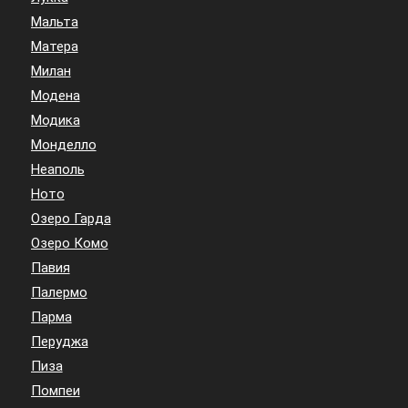
Мальта
Матера
Милан
Модена
Модика
Монделло
Неаполь
Ното
Озеро Гарда
Озеро Комо
Павия
Палермо
Парма
Перуджа
Пиза
Помпеи