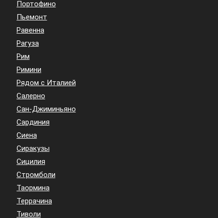
Портофино
Пьемонт
Равенна
Рагуза
Рим
Римини
Рядом с Италией
Салерно
Сан-Джиминьяно
Сардиния
Сиена
Сиракузы
Сицилия
Стромболи
Таормина
Террачина
Тиволи