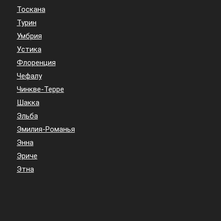
Тоскана
Турин
Умбрия
Устика
Флоренция
Чефалу
Чинкве-Терре
Шакка
Эльба
Эмилия-Романья
Энна
Эриче
Этна