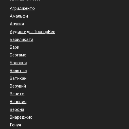
Агридженто
Амальфи
Апулия
Аудиогиды TouringBee
Базиликата
Бари
Бергамо
Болонья
Валетта
Ватикан
Везувий
Венето
Венеция
Верона
Виареджио
Генуя