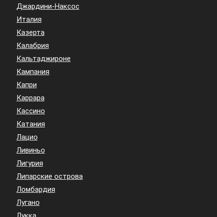
Джардини-Наксос
Италия
Казерта
Калабрия
Кальтаджироне
Кампания
Капри
Каррара
Кассино
Катания
Лацио
Ливиньо
Лигурия
Липарские острова
Ломбардия
Лугано
Лукка