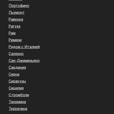
Портофино
Пьемонт
Равенна
Рагуза
Рим
Римини
Рядом с Италией
Салерно
Сан-Джиминьяно
Сардиния
Сиена
Сиракузы
Сицилия
Стромболи
Таормина
Террачина