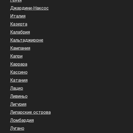
Джардини-Наксос
Италия
Казерта
Калабрия
Кальтаджироне
Кампания
Капри
Каррара
Кассино
Катания
Лацио
Ливиньо
Лигурия
Липарские острова
Ломбардия
Лугано