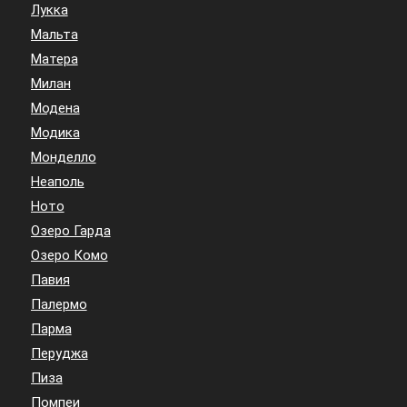
Лукка
Мальта
Матера
Милан
Модена
Модика
Монделло
Неаполь
Ното
Озеро Гарда
Озеро Комо
Павия
Палермо
Парма
Перуджа
Пиза
Помпеи