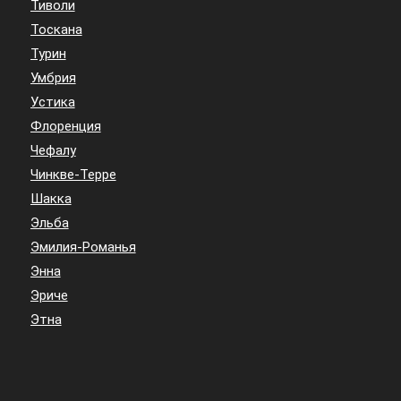
Тиволи
Тоскана
Турин
Умбрия
Устика
Флоренция
Чефалу
Чинкве-Терре
Шакка
Эльба
Эмилия-Романья
Энна
Эриче
Этна