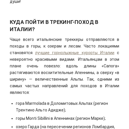
души!
КУДА ПОЙТИ В ТРЕКИНГ-ПОХОД В
ИТАЛИИ?
Чаще всего итальянские треккеры отправляются в
походы в горы, к озерам и лесам. Часто локациями
становятся
лучшие горнолыжные курорты Италии
с
невероятно красивыми видами. Итальянцам в этом
плане очень повезло: вдоль длины «Сапога»
растягиваются восхитительные Апеннины, а сверху «в
ширину» — величественные Альпы. Так, одними из
самых частых направлений для походов в Италии
являются:
гора Marmolada в Доломитовых Альпах (регион
Трентино Альто Адидже);
горы Monti Sibillini в Апеннинах (регион Марке);
озеро Гарда (на пересечении регионов Ломбардия,