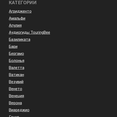
КАТЕГОРИИ
Агридженто
Амальфи
Апулия
Аудиогиды TouringBee
Базиликата
Бари
Бергамо
Болонья
Валетта
Ватикан
Везувий
Венето
Венеция
Верона
Виареджио
Генуя