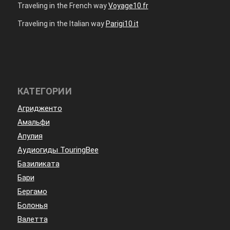
Traveling in the French way
Voyage10.fr
Traveling in the Italian way
Parigi10.it
КАТЕГОРИИ
Агридженто
Амальфи
Апулия
Аудиогиды TouringBee
Базиликата
Бари
Бергамо
Болонья
Валетта