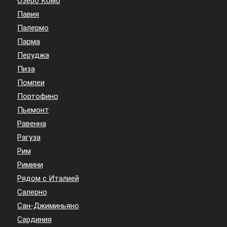
Озеро Комо
Павия
Палермо
Парма
Перуджа
Пиза
Помпеи
Портофино
Пьемонт
Равенна
Рагуза
Рим
Римини
Рядом с Италией
Салерно
Сан-Джиминьяно
Сардиния