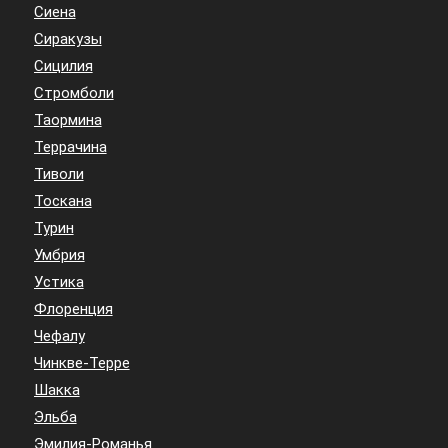
Сиена
Сиракузы
Сицилия
Стромболи
Таормина
Террачина
Тиволи
Тоскана
Турин
Умбрия
Устика
Флоренция
Чефалу
Чинкве-Терре
Шакка
Эльба
Эмилия-Романья