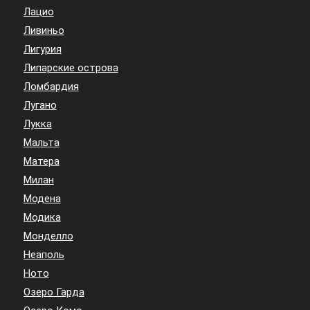
Лацио
Ливиньо
Лигурия
Липарские острова
Ломбардия
Лугано
Лукка
Мальта
Матера
Милан
Модена
Модика
Монделло
Неаполь
Ното
Озеро Гарда