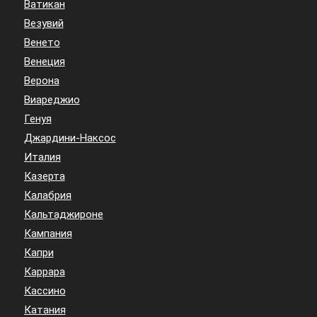
Ватикан
Везувий
Венето
Венеция
Верона
Виареджио
Генуя
Джардини-Наксос
Италия
Казерта
Калабрия
Кальтаджироне
Кампания
Капри
Каррара
Кассино
Катания