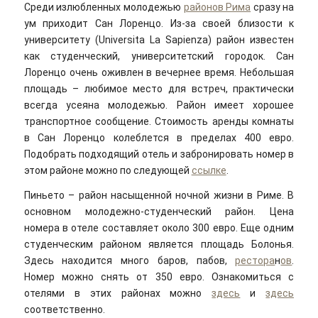
Среди излюбленных молодежью
районов Рима
сразу на
ум приходит Сан Лоренцо. Из-за своей близости к
университету (Universita La Sapienza) район известен
как студенческий, университетский городок. Сан
Лоренцо очень оживлен в вечернее время. Небольшая
площадь – любимое место для встреч, практически
всегда усеяна молодежью. Район имеет хорошее
транспортное сообщение. Стоимость аренды комнаты
в Сан Лоренцо колеблется в пределах 400 евро.
Подобрать подходящий отель и забронировать номер в
этом районе можно по следующей
ссылке
.
Пиньето – район насыщенной ночной жизни в Риме. В
основном молодежно-студенческий район. Цена
номера в отеле составляет около 300 евро. Еще одним
студенческим районом является площадь Болонья.
Здесь находится много баров, пабов,
рестора
н
ов
.
Номер можно снять от 350 евро. Ознакомиться с
отелями в этих районах можно
здесь
и
здесь
соответственно.