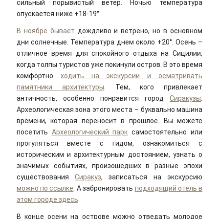
сильный порывистый ветер. Ночью температура
опускается ниже +18-19°.
В ноябре бывает
дождливо и ветрено, но в основном
дни солнечные. Температура днем около +20°. Осень –
отличное время для спокойного отдыха на Сицилии,
когда толпы туристов уже покинули остров. В это время
комфортно
ходить на экскурсии и осматривать
памятники архитектуры
. Тем, кого привлекает
античность, особенно понравится город
Сиракузы
.
Археологическая зона этого места – буквально машина
времени, которая переносит в прошлое. Вы можете
посетить
Археологический парк
самостоятельно или
прогуляться вместе с гидом, ознакомиться с
историческим и архитектурным достоянием, узнать о
значимых событиях, произошедших в разные эпохи
существования
Сиракуз
, записаться на экскурсию
можно по ссылке
. А забронировать
подходящий отель в
этом городе здесь
.
В конце осени на острове можно отведать молодое