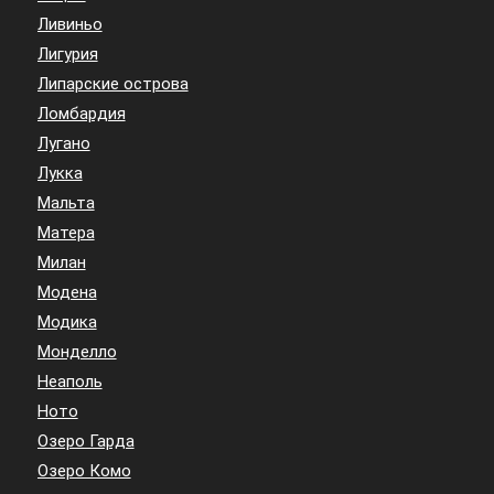
Ливиньо
Лигурия
Липарские острова
Ломбардия
Лугано
Лукка
Мальта
Матера
Милан
Модена
Модика
Монделло
Неаполь
Ното
Озеро Гарда
Озеро Комо