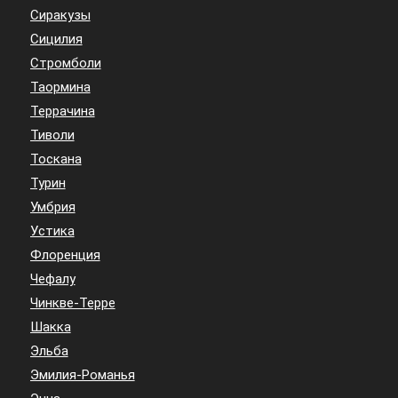
Сиракузы
Сицилия
Стромболи
Таормина
Террачина
Тиволи
Тоскана
Турин
Умбрия
Устика
Флоренция
Чефалу
Чинкве-Терре
Шакка
Эльба
Эмилия-Романья