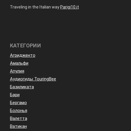
Traveling in the Italian way
Parigi10.it
КАТЕГОРИИ
Агридженто
Амальфи
Апулия
Аудиогиды TouringBee
Базиликата
Бари
Бергамо
Болонья
Валетта
Ватикан