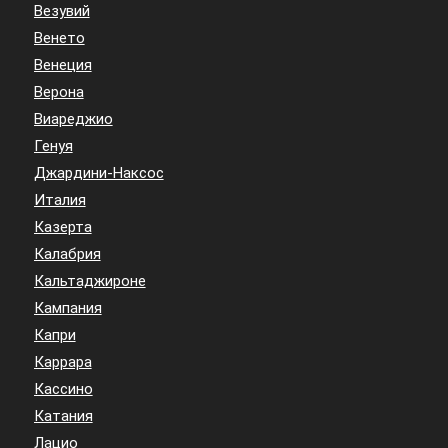
Везувий
Венето
Венеция
Верона
Виареджио
Генуя
Джардини-Наксос
Италия
Казерта
Калабрия
Кальтаджироне
Кампания
Капри
Каррара
Кассино
Катания
Лацио