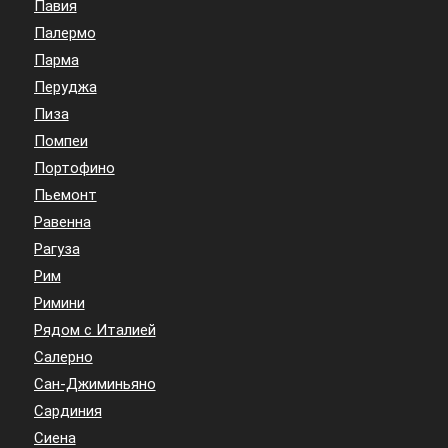
Павия
Палермо
Парма
Перуджа
Пиза
Помпеи
Портофино
Пьемонт
Равенна
Рагуза
Рим
Римини
Рядом с Италией
Салерно
Сан-Джиминьяно
Сардиния
Сиена