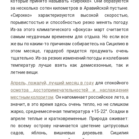
которые принято называть «сирокко». Они образуются
за несколько сотен километров в Аравийской пустыне.
«Сирокко» характеризуются высокой скоростью,
порывистостью и способностью резко менять погоду.
Из-за этого климатического «фокуса» март считается
самым неудачным временем для отдыха. Но если все
же вы по каким-то причинам собираетесь на Сицилию в
этом месяце, гардероб придется продумать очень
тщательно. Из-за резких изменений погоды и колебания
температур лучше взять как демисезонные, так и
летние вещи.
Апрель, пожалуй, лучший месяц в году
для спокойного
осмотра достопримечательностей и наслаждения
местным колоритом
. Он напоминает российское лето, а
значит, в это время здесь очень тепло, но не слишком
жарко, среднемесячная температура +15-22°. Осадки в
апреле теплые и кратковременные. Природа оживает:
по всему острову начинается цветение цитрусовых
садов, яблонь, вишневых деревьев. Сицилия