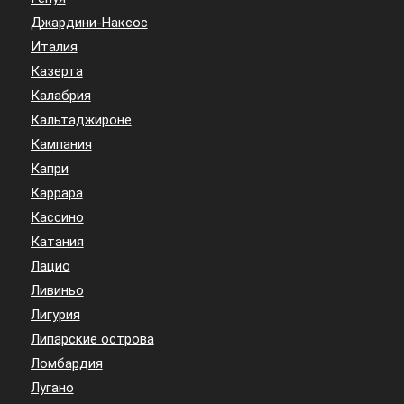
Джардини-Наксос
Италия
Казерта
Калабрия
Кальтаджироне
Кампания
Капри
Каррара
Кассино
Катания
Лацио
Ливиньо
Лигурия
Липарские острова
Ломбардия
Лугано