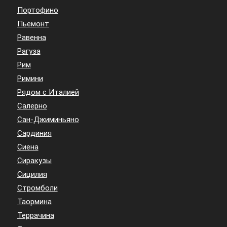
Портофино
Пьемонт
Равенна
Рагуза
Рим
Римини
Рядом с Италией
Салерно
Сан-Джиминьяно
Сардиния
Сиена
Сиракузы
Сицилия
Стромболи
Таормина
Террачина