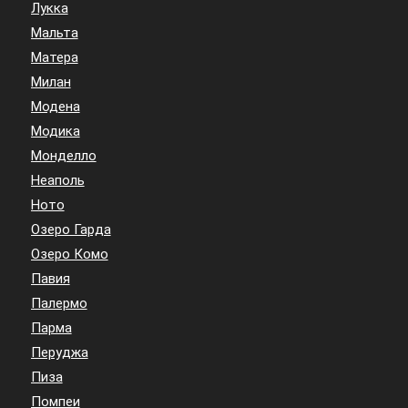
Лукка
Мальта
Матера
Милан
Модена
Модика
Монделло
Неаполь
Ното
Озеро Гарда
Озеро Комо
Павия
Палермо
Парма
Перуджа
Пиза
Помпеи