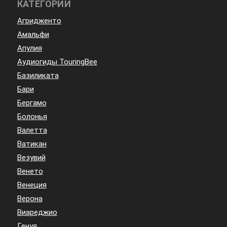
КАТЕГОРИИ
Агридженто
Амальфи
Апулия
Аудиогиды TouringBee
Базиликата
Бари
Бергамо
Болонья
Валетта
Ватикан
Везувий
Венето
Венеция
Верона
Виареджио
Генуя