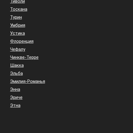
Тиволи
Тоскана
Турин
Умбрия
Устика
Флоренция
Чефалу
Чинкве-Терре
Шакка
Эльба
Эмилия-Романья
Энна
Эриче
Этна