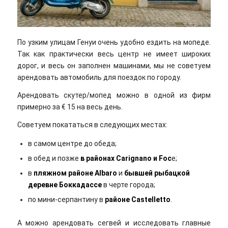
По узким улицам Генуи очень удобно ездить на мопеде.
Так как практически весь центр не имеет широких
дорог, и весь он заполнен машинами, мы не советуем
арендовать автомобиль для поездок по городу.
Арендовать скутер/мопед можно в одной из фирм
примерно за € 15 на весь день.
Советуем покататься в следующих местах:
в самом центре до обеда;
в обед и позже
в районах Carignano и Foc
e;
в
пляжном районе Albaro
и
бывшей рыбацкой
деревне Боккадассе
в черте города;
по мини-серпантину в
районе Castelletto
.
А можно арендовать сегвей и исследовать главные