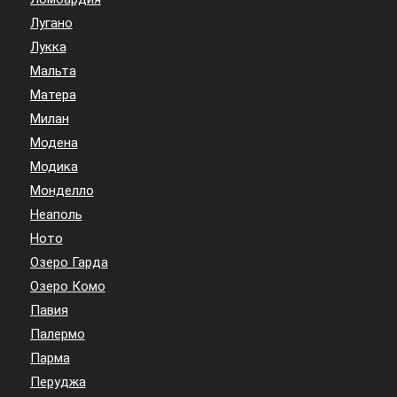
Лугано
Лукка
Мальта
Матера
Милан
Модена
Модика
Монделло
Неаполь
Ното
Озеро Гарда
Озеро Комо
Павия
Палермо
Парма
Перуджа