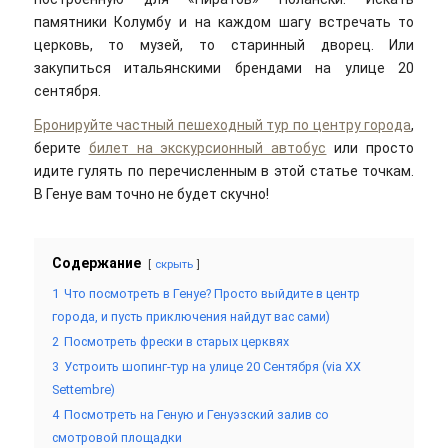
памятники Колумбу и на каждом шагу встречать то
церковь, то музей, то старинный дворец. Или
закупиться итальянскими брендами на улице 20
сентября.
Бронируйте частный пешеходный тур по центру города
,
берите
билет на экскурсионный автобус
или просто
идите гулять по перечисленным в этой статье точкам.
В Генуе вам точно не будет скучно!
Содержание
скрыть
1
Что посмотреть в Генуе? Просто выйдите в центр
города, и пусть приключения найдут вас сами)
2
Посмотреть фрески в старых церквях
3
Устроить шопинг-тур на улице 20 Сентября (via XX
Settembre)
4
Посмотреть на Геную и Генуэзский залив со
смотровой площадки