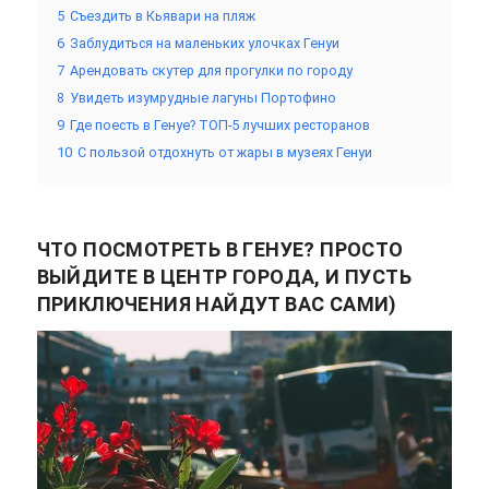
5
Съездить в Кьявари на пляж
6
Заблудиться на маленьких улочках Генуи
7
Арендовать скутер для прогулки по городу
8
Увидеть изумрудные лагуны Портофино
9
Где поесть в Генуе? ТОП-5 лучших ресторанов
10
С пользой отдохнуть от жары в музеях Генуи
ЧТО ПОСМОТРЕТЬ В ГЕНУЕ? ПРОСТО
ВЫЙДИТЕ В ЦЕНТР ГОРОДА, И ПУСТЬ
ПРИКЛЮЧЕНИЯ НАЙДУТ ВАС САМИ)