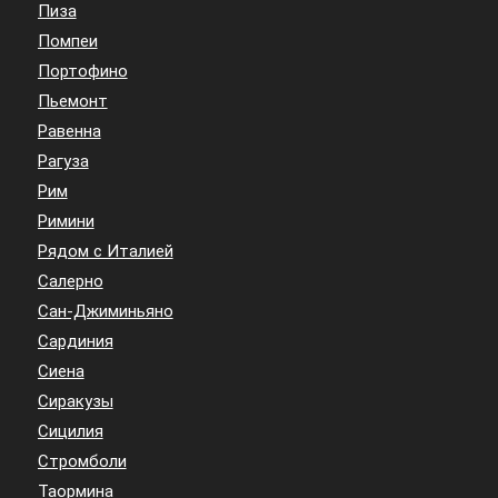
Пиза
Помпеи
Портофино
Пьемонт
Равенна
Рагуза
Рим
Римини
Рядом с Италией
Салерно
Сан-Джиминьяно
Сардиния
Сиена
Сиракузы
Сицилия
Стромболи
Таормина