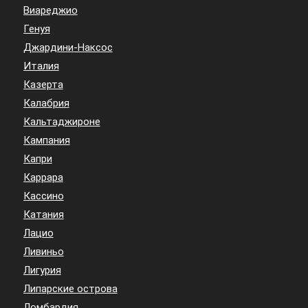
Виареджио
Генуя
Джардини-Наксос
Италия
Казерта
Калабрия
Кальтаджироне
Кампания
Капри
Каррара
Кассино
Катания
Лацио
Ливиньо
Лигурия
Липарские острова
Ломбардия