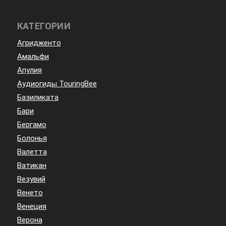
КАТЕГОРИИ
Агридженто
Амальфи
Апулия
Аудиогиды TouringBee
Базиликата
Бари
Бергамо
Болонья
Валетта
Ватикан
Везувий
Венето
Венеция
Верона