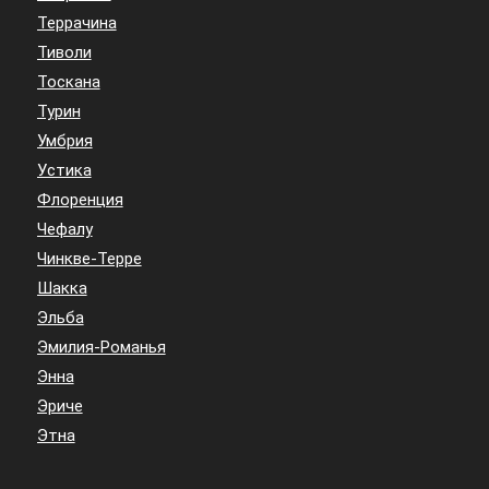
Террачина
Тиволи
Тоскана
Турин
Умбрия
Устика
Флоренция
Чефалу
Чинкве-Терре
Шакка
Эльба
Эмилия-Романья
Энна
Эриче
Этна