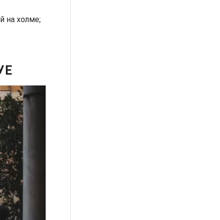
 на холме;
УЕ