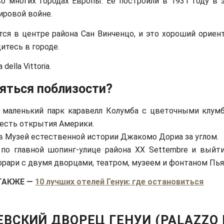
о многих городах Европы. Ее построили в 1931 году в з
ировой войне.
тся в центре района Сан Винченцо, и это хороший ориен
итесь в городе.
a della Vittoria.
яться поблизости?
 маленький парк каравелл Колумба с цветочными клум
честь открытия Америки.
 в Музей естественной истории Джакомо Дориа за углом.
 по главной шопинг-улице района XX Settembre и выйт
рари с двумя дворцами, театром, музеем и фонтаном Пь
ТАКЖЕ
—
10 лучших отелей Генуи: где остановиться
ВСКИЙ ДВОРЕЦ ГЕНУИ (PALAZZO 