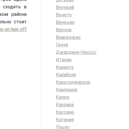
а сходить в
Везувий
ком районе
Венето
ельно стоит
Венеция
p-on hop-off
Верона
Виареджио
Генуя
Джардини-Наксос
Италия
Казерта
Калабрия
Кальтаджироне
Кампания
Капри
Каррара
Кассино
Катания
Лацио