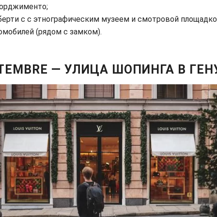
сорджименто;
берти с с этнографическим музеем и смотровой площадкой
омобилей (рядом с замком).
TEMBRE — УЛИЦА ШОПИНГА В ГЕН