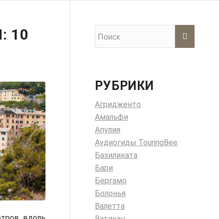
: 10
РУБРИКИ
Агридженто
Амальфи
Апулия
Аудиогиды TouringBee
Базиликата
Бари
Бергамо
Болонья
Валетта
етров вдоль
Ватикан