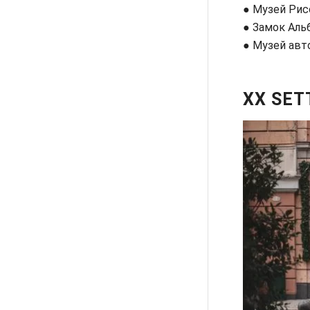
● Музей Ри
● Замок Аль
● Музей авт
XX SET