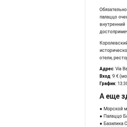
Обязательн
палаццо оче
внутренний
достопримеч
Королевски
историческ
отели, ресто
Адрес
: Via Ba
Вход
: 9 € (
График
: 13:
А еще з
● Морской м
● Палаццо Б
● Базилика 