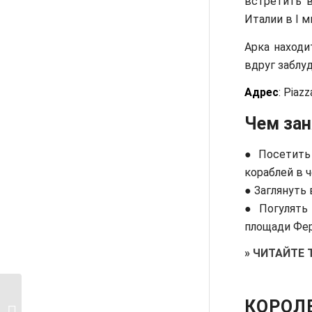
встретить в
Италии в I м
Арка находи
вдруг заблуд
Адрес
: Piazz
Чем зан
● Посетить
кораблей в 
● Заглянуть
● Погулять
площади Фер
»
ЧИТАЙТЕ 
КОРОЛЕ
Рим в июле: жара,