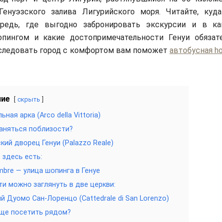
Генуэзского залива Лигурийского моря. Читайте, куд
редь, где выгодно забронировать экскурсии и в ка
опингом и какие достопримечательности Генуи обязат
следовать город с комфортом вам поможет
автобусная ho
ние
скрыть
ная арка (Arco della Vittoria)
аняться поблизости?
кий дворец Генуи (Palazzo Reale)
 здесь есть:
mbre — улица шопинга в Генуе
ти можно заглянуть в две церкви:
ий Дуомо Сан-Лоренцо (Cattedrale di San Lorenzo)
ще посетить рядом?