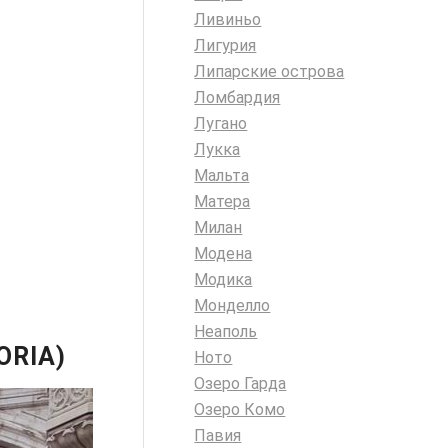
Ливиньо
Лигурия
Липарские острова
Ломбардия
Лугано
Лукка
Мальта
Матера
Милан
Модена
Модика
Монделло
Неаполь
ORIA)
Ното
Озеро Гарда
Озеро Комо
Павия