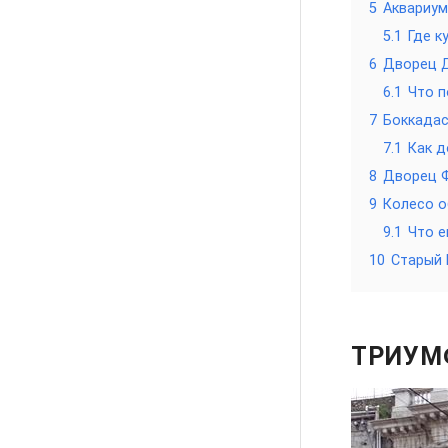
5
Аквариум 
5.1
Где к
6
Дворец Д
6.1
Что п
7
Боккадас
7.1
Как д
8
Дворец Ф
9
Колесо об
9.1
Что 
10
Старый П
ТРИУМФ