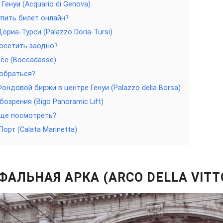
Генуи (Acquario di Genova)
упить билет онлайн?
ориа-Турси (Palazzo Doria-Tursi)
осетить заодно?
се (Boccadasse)
обраться?
ондовой биржи в центре Генуи (Palazzo della Borsa)
озрения (Bigo Panoramic Lift)
еще посмотреть?
орт (Calata Marinetta)
АЛЬНАЯ АРКА (ARCO DELLA VITT