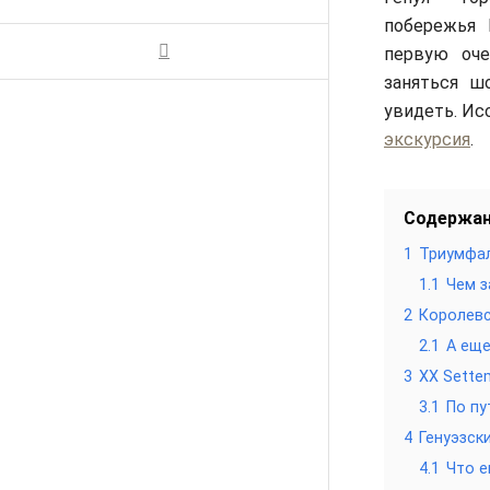
побережья 
первую оче
заняться ш
увидеть. Ис
экскурсия
.
Содержа
1
Триумфаль
1.1
Чем з
2
Королевс
2.1
А еще
3
XX Sette
3.1
По пу
4
Генуэзск
4.1
Что е