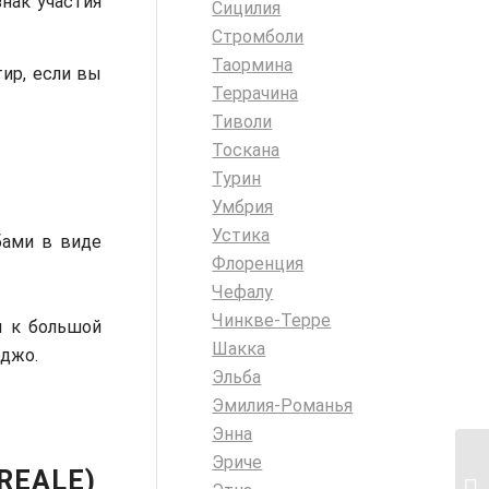
нак участия
Сицилия
Стромболи
Таормина
тир, если вы
Террачина
Тиволи
Тоскана
Турин
Умбрия
Устика
бами в виде
Флоренция
Чефалу
Чинкве-Терре
и к большой
Шакка
яджо.
Эльба
Эмилия-Романья
Энна
Эриче
REALE)