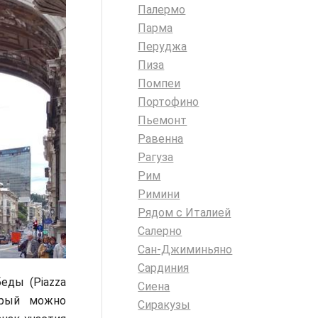
Палермо
Парма
Перуджа
Пиза
Помпеи
Портофино
Пьемонт
Равенна
Рагуза
Рим
Римини
Рядом с Италией
Салерно
Сан-Джиминьяно
Сардиния
еды (Piazza
Сиена
торый можно
Сиракузы