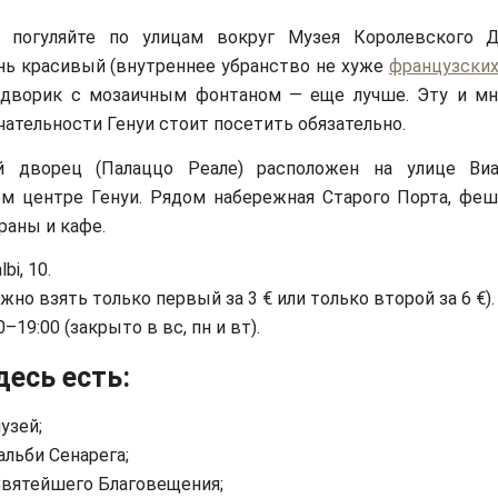
о погуляйте по улицам вокруг Музея Королевского 
нь красивый (внутреннее убранство не хуже
французски
 дворик с мозаичным фонтаном — еще лучше. Эту и мн
ательности Генуи стоит посетить обязательно.
й дворец (Палаццо Реале) расположен на улице Виа
ом центре Генуи. Рядом набережная Старого Порта, фе
раны и кафе.
lbi, 10.
можно взять только первый за 3 € или только второй за 6 €).
30–19:00 (закрыто в вс, пн и вт).
десь есть:
узей;
альби Сенарега;
Святейшего Благовещения;