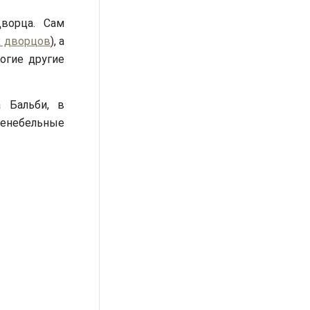
Дворца. Сам
х дворцов
), а
огие другие
 Бальби, в
шенебельные