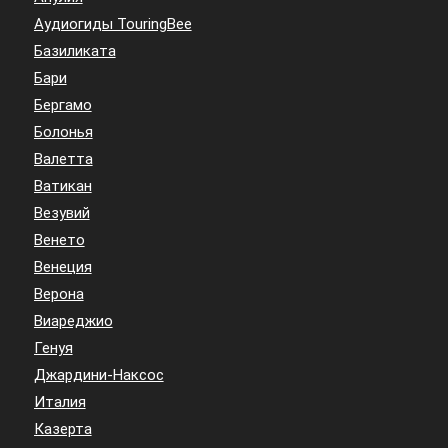
Аудиогиды TouringBee
Базиликата
Бари
Бергамо
Болонья
Валетта
Ватикан
Везувий
Венето
Венеция
Верона
Виареджио
Генуя
Джардини-Наксос
Италия
Казерта