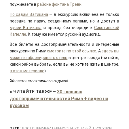
поужинаете в
районе фонтана Треви
.
По садам Ватикана
— в экскурсию включена не только
поездка по парку, созданному папами, но и доступ в
музеи Ватикана
и проход без очереди к
Сикстинской
Капелле
. К тому же имеется русский аудиогид.
Все билеты на достопримечательности и интересные
экскурсии по Риму
смотрите по этой ссылке
. А
здесь вы
можете забронировать отель
в центре города (читайте,
какой район выбрать, если вы не хотите жить в центре,
в этом материале
).
Желаем вам отличного отдыха!
»
ЧИТАЙТЕ ТАКЖЕ
–
30 главных
достопримечательностей Рима + видео на
русском
ТЕГИ:
ДОСТОПРИМЕЧАТЕЛЬНОСТИ
,
КОЛИЗЕЙ
,
ПРОГУЛКИ
,