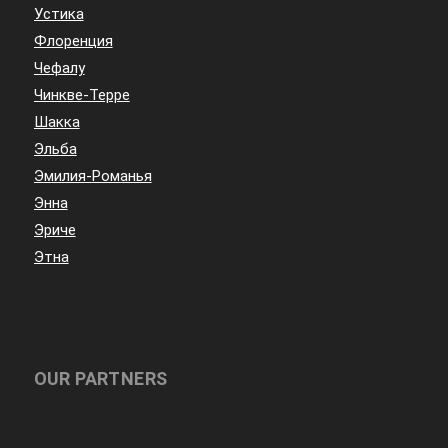
Устика
Флоренция
Чефалу
Чинкве-Терре
Шакка
Эльба
Эмилия-Романья
Энна
Эриче
Этна
OUR PARTNERS