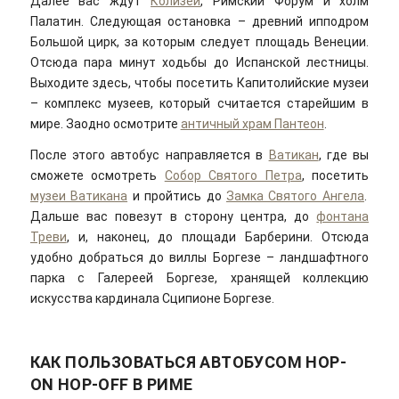
Далее вас ждут
Колизей
, Римский Форум и холм
Палатин. Следующая остановка – древний ипподром
Большой цирк, за которым следует площадь Венеции.
Отсюда пара минут ходьбы до Испанской лестницы.
Выходите здесь, чтобы посетить Капитолийские музеи
– комплекс музеев, который считается старейшим в
мире. Заодно осмотрите
античный храм Пантеон
.
После этого автобус направляется в
Ватикан
, где вы
сможете осмотреть
Собор Святого Петра
, посетить
музеи Ватикана
и пройтись до
Замка Святого Ангела
.
Дальше вас повезут в сторону центра, до
фонтана
Треви
, и, наконец, до площади Барберини. Отсюда
удобно добраться до виллы Боргезе – ландшафтного
парка с Галереей Боргезе, хранящей коллекцию
искусства кардинала Сципионе Боргезе.
КАК ПОЛЬЗОВАТЬСЯ АВТОБУСОМ HOP-
ON HOP-OFF В РИМЕ