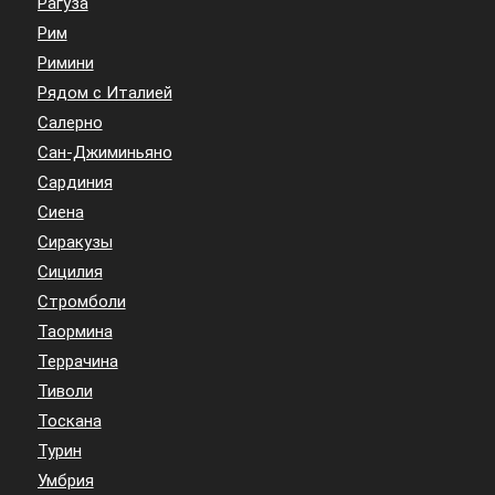
Рагуза
Рим
Римини
Рядом с Италией
Салерно
Сан-Джиминьяно
Сардиния
Сиена
Сиракузы
Сицилия
Стромболи
Таормина
Террачина
Тиволи
Тоскана
Турин
Умбрия