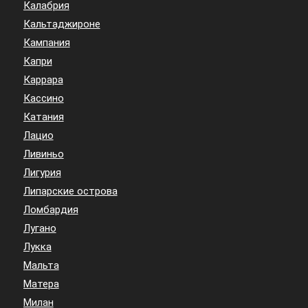
Калабрия
Кальтаджироне
Кампания
Капри
Каррара
Кассино
Катания
Лацио
Ливиньо
Лигурия
Липарские острова
Ломбардия
Лугано
Лукка
Мальта
Матера
Милан