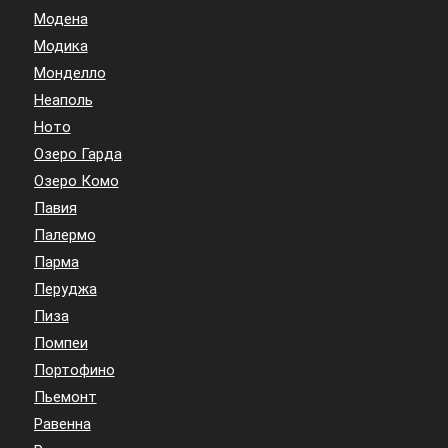
Модена
Модика
Монделло
Неаполь
Ното
Озеро Гарда
Озеро Комо
Павия
Палермо
Парма
Перуджа
Пиза
Помпеи
Портофино
Пьемонт
Равенна