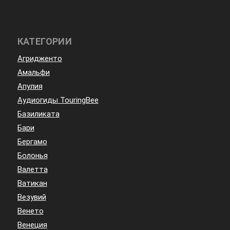
КАТЕГОРИИ
Агридженто
Амальфи
Апулия
Аудиогиды TouringBee
Базиликата
Бари
Бергамо
Болонья
Валетта
Ватикан
Везувий
Венето
Венеция