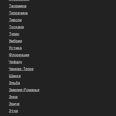
Таормина
Террачина
Тиволи
Тоскана
Турин
Умбрия
Устика
Флоренция
Чефалу
Чинкве-Терре
Шакка
Эльба
Эмилия-Романья
Энна
Эриче
Этна