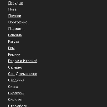
Перуджа
Пиза
Помпеи
Портофино
Пьемонт
Равенна
Рагуза
Рим
Римини
Рядом с Италией
Салерно
Сан-Джиминьяно
Сардиния
Сиена
Сиракузы
Сицилия
Стромболи