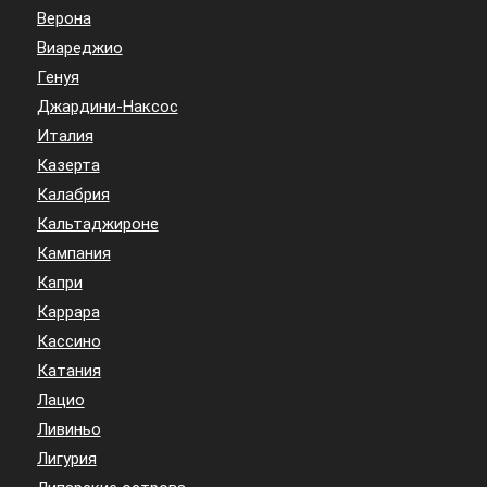
Верона
Виареджио
Генуя
Джардини-Наксос
Италия
Казерта
Калабрия
Кальтаджироне
Кампания
Капри
Каррара
Кассино
Катания
Лацио
Ливиньо
Лигурия