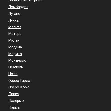
Липарские острова
Ломбардия
Лугано
Лукка
Мальта
Матера
Милан
Модена
Модика
Монделло
Неаполь
Ното
Озеро Гарда
Озеро Комо
Павия
Палермо
Парма