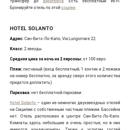
трансфер до
аэропорта
. Есть бесплатный Wi-Fi.
Бронируйте отель по этой
ссылке
.
HOTEL SOLANTO
Адрес:
Сан-Вито-Ло-Капо, Via Lungomare 22.
Класс
:
2 звезды.
Средняя цена за ночь на 2 персоны:
от 100 евро.
Пляж:
песчаный (вход бесплатный, 1 зонтик и 2 лежака
на номер бесплатно, за аренду сверх этого количества
придется доплатить).
Парковка:
нет бесплатной парковки.
Hotel So
lanto
– один из немногих двухзвездных отелей
на Сицилии с собственным частным пляжем. Бассейна
нет. Отель расположен в центре Сан-Вито-Ло-Капо.
Комнаты здесь небольшие и очень простые, но в них
имеются кондиционеры. Также к услугам гостей