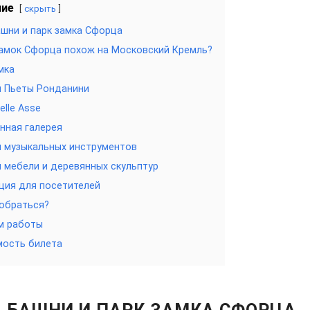
ние
скрыть
ашни и парк замка Сфорца
амок Сфорца похож на Московский Кремль?
мка
й Пьеты Ронданини
elle Asse
нная галерея
 музыкальных инструментов
 мебели и деревянных скульптур
ия для посетителей
обраться?
м работы
мость билета