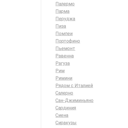
Палермо
Парма
Перуджа
Пиза
Помпеи
Портофино
Пьемонт
Равенна
Рагуза
Рим
Римини
Рядом с Италией
Салерно
Сан-Джиминьяно
Сардиния
Сиена
Сиракузы