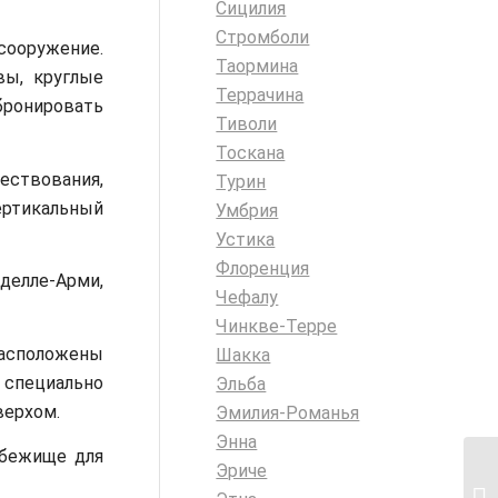
Сицилия
Стромболи
ооружение.
Таормина
вы, круглые
Террачина
бронировать
Тиволи
Тоскана
ествования,
Турин
ертикальный
Умбрия
Устика
Флоренция
делле-Арми,
Чефалу
Чинкве-Терре
расположены
Шакка
, специально
Эльба
верхом.
Эмилия-Романья
Энна
убежище для
Эриче