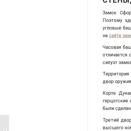
СТЕНЫ
Замок Сфор
Поэтому зд
угловые баш
на
сайте зам
Часовая баш
отличается 
силуэт замка
Территория 
двор оружия
Корте Дука
герцогские 
были сделан
Третий двор
высшего ко
По местам графа