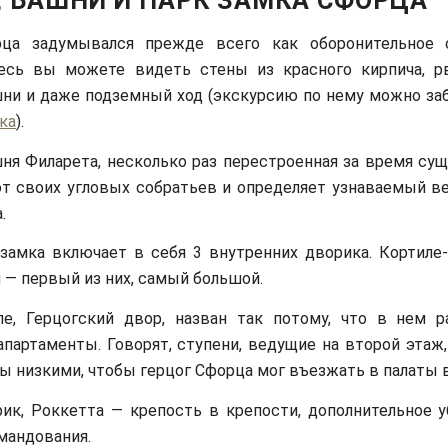
, БАШНИ И ПАРК ЗАМКА СФОРЦА
ца задумывался прежде всего как оборонительное с
есь вы можете видеть стены из красного кирпича, р
ни и даже подземный ход (экскурсию по нему можно за
ка
).
ня Филарета, несколько раз перестроенная за время сущ
от своих угловых собратьев и определяет узнаваемый в
.
замка включает в себя 3 внутренних дворика. Кортиле-
 — первый из них, самый большой.
ле, Герцогский двор, назван так потому, что в нем 
апартаменты. Говорят, ступени, ведущие на второй этаж
ы низкими, чтобы герцог Сфорца мог въезжать в палаты 
ик, Роккетта — крепость в крепости, дополнительное 
мандования.