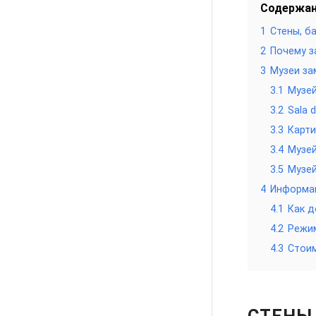
Содержа
1
Стены, б
2
Почему з
3
Музеи за
3.1
Музе
3.2
Sala d
3.3
Карти
3.4
Музей
3.5
Музей
4
Информац
4.1
Как д
4.2
Режи
4.3
Стои