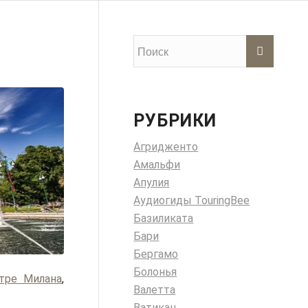
РУБРИКИ
Агридженто
Амальфи
Апулия
Аудиогиды TouringBee
Базиликата
Бари
Бергамо
Болонья
тре Милана
,
Валетта
Ватикан