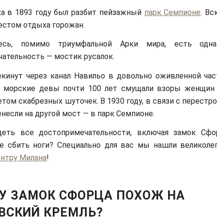
а в 1893 году был разбит пейзажный
парк Семпионе
. Вс
стом отдыха горожан.
десь, помимо триумфальной Арки мира, есть одна
ательность — мостик русалок.
кинут через канал Навильо в довольно оживленной част
 морские девы почти 100 лет смущали взоры женщин
том скабрезных шуточек. В 1930 году, в связи с перестро
енесли на другой мост — в парк Семпионе.
деть все достопримечательности, включая замок Сф
 не сбить ноги? Специально для вас мы нашли великол
ентру Милана
!
У ЗАМОК СФОРЦА ПОХОЖ НА
ВСКИЙ КРЕМЛЬ?