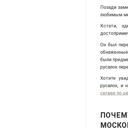
Позади замк
любимым ме
Кстати, з
достопримеч
Он был пере
обнаженные
были предме
русалок пер
Хотите уви
русалок, и
сегвее по ц
ПОЧЕМ
МОСКО