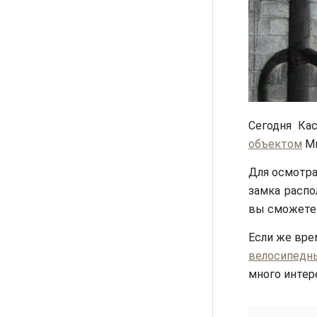
Сегодня Ка
объектом
Ми
Для осмотра
замка распо
вы сможете 
Если же вре
велосипедн
много интер