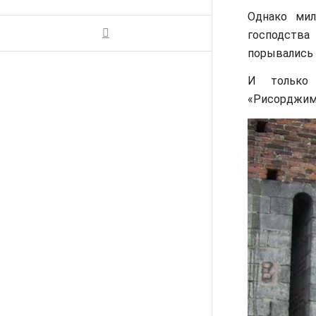
Однако мил
господств
порывались 
И только 
«Рисорджиме