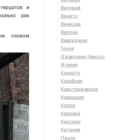
герцогов и
Везувий
колько раз
Венето
Венеция
Верона
ым словом
Виареджио
Генуя
Джардини-Наксос
Италия
Казерта
Калабрия
Кальтаджироне
Кампания
Капри
Каррара
Кассино
Катания
Лацио