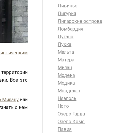
Ливиньо
Лигурия
Липарские острова
Ломбардия
Лугано
Лукка
Мальта
ристическим
Матера
Милан
а территории
Модена
ки. Все это
Модика
Монделло
Неаполь
о Милану
или
Ното
узнать о нем
Озеро Гарда
Озеро Комо
Павия