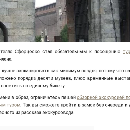
стелло Сфорцеско стал обязательным к посещению
ту
лана.
 лучше запланировать как минимум полдня, потому что н
ложено порядка десяти музеев, плюс временные выстав
посетить по единому билету.
мени в обрез, ограничьтесь пешей
обзорной экскурсией п
ым туром
. Так вы сможете пройти в замок без очереди и 
есного из рассказа экскурсовода.