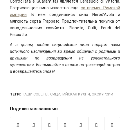
Controllata e Guarantita) является Cerasuolo di Vittoria.
Потрясающее вино известно еще
со времен Римской
империи
. В нем соединились сила Nerod’Avola и
мягкость сорта Frappato. Предпочтительна покупка от
винодельческих хозяйств: Planeta, Gulfi, Feudi del
Pisciotto.
А в целом, любое сицилийское вино подарит часы
истинного наслаждения во время общения с родными и
друзьями по возвращении из увлекательного
путешествия. Вспоминайте с теплом потрясающий остров
и возвращайтесь снова!
ТЕГИ:
НАШИ СОВЕТЫ
,
СИЦИЛИЙСКАЯ КУХНЯ
,
ЭКСКУРСИИ
Поделиться записью