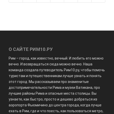
О САЙТЕ РИМ10.РУ
Рим – город, как известно, вечный. И любить его можно
вечно. И возвращаться сюда можно вечно. Наша
команда создала путеводитель Рим10.ру, чтобы помочь
туристам и путешественникам лучше узнать и понять
этот город. Мы рассказываем про знаменитые
достопримечательности Рима и музеи Ватикана, про
лучшие районы Рима и опасные места столицы. Вы
узнаете, как быстро, просто и дешево добраться из
аэропорта Фьюмичино до центра города, когда лучше
ехать в Рим, где и что поесть, как пользоваться метро,