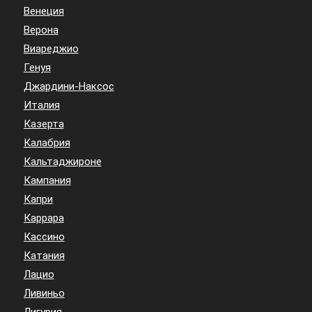
Венеция
Верона
Виареджио
Генуя
Джардини-Наксос
Италия
Казерта
Калабрия
Кальтаджироне
Кампания
Капри
Каррара
Кассино
Катания
Лацио
Ливиньо
Лигурия