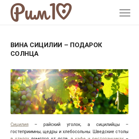
ВИНА СИЦИЛИИ – ПОДАРОК
СОЛНЦА
Сицилия
– райский уголок, а сицилийцы –
гостеприимны, щедры и хлебосольны. Шведские столы
в отелях
ломятся от яств,
в кафе и ресторанчиках
–