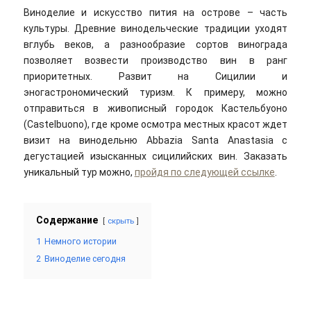
Виноделие и искусство пития на острове – часть
культуры. Древние винодельческие традиции уходят
вглубь веков, а разнообразие сортов винограда
позволяет возвести производство вин в ранг
приоритетных. Развит на Сицилии и
эногастрономический туризм. К примеру, можно
отправиться в живописный городок Кастельбуоно
(Castelbuono), где кроме осмотра местных красот ждет
визит на винодельню Abbazia Santa Anastasia с
дегустацией изысканных сицилийских вин. Заказать
уникальный тур можно,
пройдя по следующей ссылке
.
Содержание
скрыть
1
Немного истории
2
Виноделие сегодня