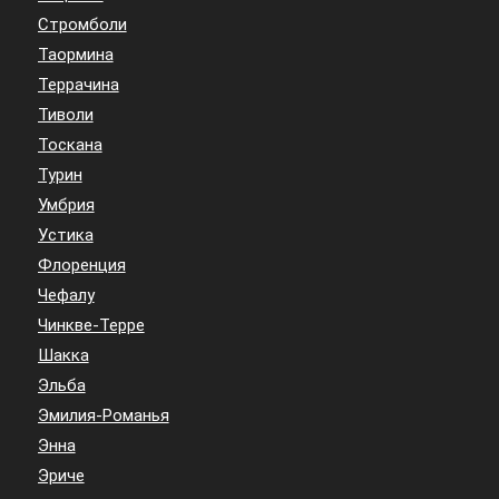
Стромболи
Таормина
Террачина
Тиволи
Тоскана
Турин
Умбрия
Устика
Флоренция
Чефалу
Чинкве-Терре
Шакка
Эльба
Эмилия-Романья
Энна
Эриче