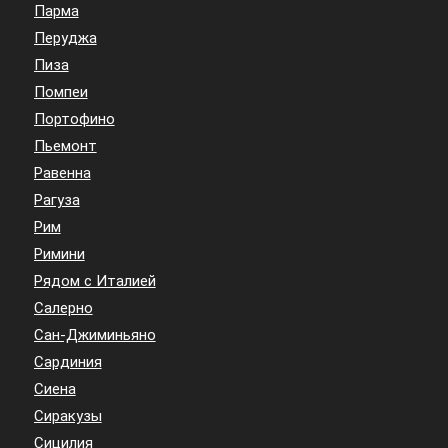
Парма
Перуджа
Пиза
Помпеи
Портофино
Пьемонт
Равенна
Рагуза
Рим
Римини
Рядом с Италией
Салерно
Сан-Джиминьяно
Сардиния
Сиена
Сиракузы
Сицилия