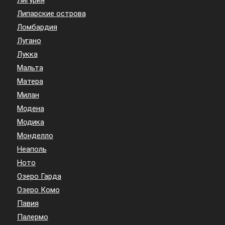
Липарские острова
Ломбардия
Лугано
Лукка
Мальта
Матера
Милан
Модена
Модика
Монделло
Неаполь
Ното
Озеро Гарда
Озеро Комо
Павия
Палермо