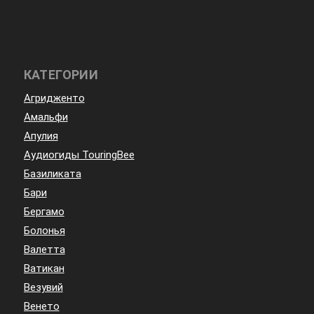
КАТЕГОРИИ
Агридженто
Амальфи
Апулия
Аудиогиды TouringBee
Базиликата
Бари
Бергамо
Болонья
Валетта
Ватикан
Везувий
Венето