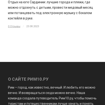
Отдых на юге Сардинии: лучшие города и пляжи, где
можно отдохнуть с детьми, провести медовый месяц
или потанцевать под электронную музыку с бокалом
коктейля в руке.
0 Отзывы
/
23.08.2023
О САЙТЕ РИМ10.РУ
Рим – город, как известно, вечный. И любить его можно
вечно. И возвращаться сюда можно вечно. Наша
команда создала путеводитель Рим10.ру, чтобы помочь
туристам и путешественникам лучше узнать и понять