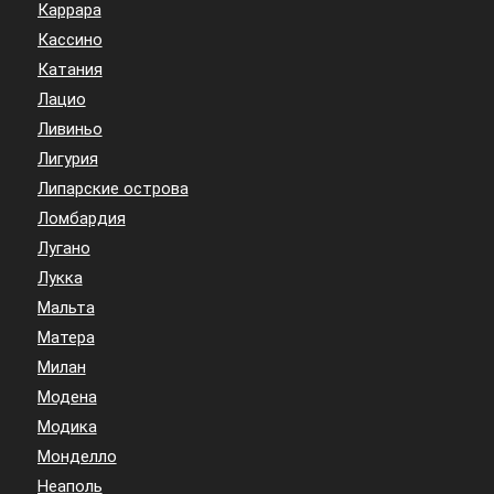
Каррара
Кассино
Катания
Лацио
Ливиньо
Лигурия
Липарские острова
Ломбардия
Лугано
Лукка
Мальта
Матера
Милан
Модена
Модика
Монделло
Неаполь