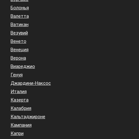
Болонья
Валетта
Ватикан
Везувий
Венето
Венеция
Верона
Виареджио
Генуя
Джардини-Наксос
Италия
Казерта
Калабрия
Кальтаджироне
Кампания
Капри