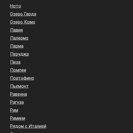
Ното
Озеро Гарда
Озеро Комо
Павия
Палермо
Парма
Перуджа
Пиза
Помпеи
Портофино
Пьемонт
Равенна
Рагуза
Рим
Римини
Рядом с Италией