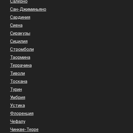
Салерно
Сан-Джиминьяно
Сардиния
Сиена
Сиракузы
Сицилия
Стромболи
Таормина
Террачина
Тиволи
Тоскана
Турин
Умбрия
Устика
Флоренция
Чефалу
Чинкве-Терре