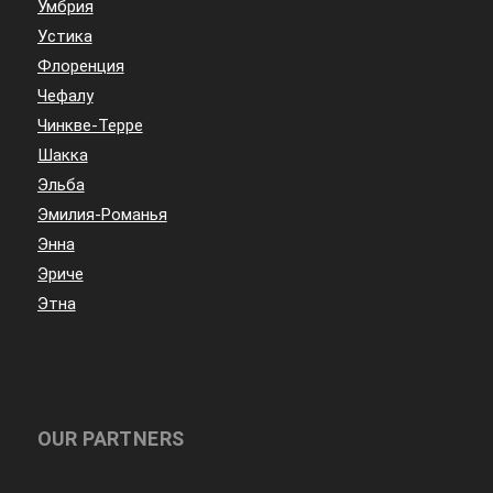
Умбрия
Устика
Флоренция
Чефалу
Чинкве-Терре
Шакка
Эльба
Эмилия-Романья
Энна
Эриче
Этна
OUR PARTNERS