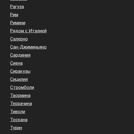
Рагуза
Рим
Римини
Рядом с Италией
Салерно
Сан-Джиминьяно
Сардиния
Сиена
Сиракузы
Сицилия
Стромболи
Таормина
Террачина
Тиволи
Тоскана
Турин