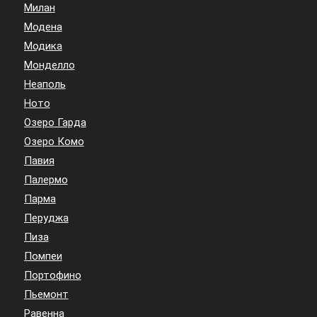
Милан
Модена
Модика
Монделло
Неаполь
Ното
Озеро Гарда
Озеро Комо
Павия
Палермо
Парма
Перуджа
Пиза
Помпеи
Портофино
Пьемонт
Равенна