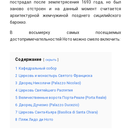
пострадал после землетрясения 1693 года, но был
заново отстроен и на данный момент считается
архитектурной жемчужиной позднего сицилийского
барокко.
В восьмерку самых посещаемых
достопримечательностей Ното можно смело включить:
Содержание
скрыть
1
Кафедральный собор
2
Церковь и монастырь Святого Франциска
3
Дворец Николачи (Palazzo Nicolaci)
4
Церковь Святейшего Распятия
5
Величественные ворота Порта-Реале (Porta Reale)
6
Дворец Дучезио (Palazzo Ducezio)
7
Церковь Санта-Кьяра (Basilica di Santa Chiara)
8
Пляж Лидо ди Ното