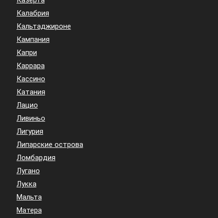
Казерта
Калабрия
Кальтаджироне
Кампания
Капри
Каррара
Кассино
Катания
Лацио
Ливиньо
Лигурия
Липарские острова
Ломбардия
Лугано
Лукка
Мальта
Матера