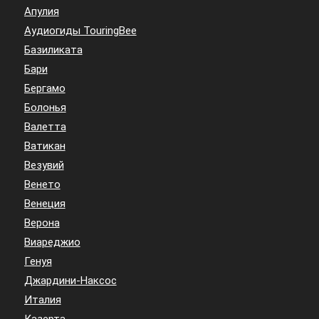
Апулия
Аудиогиды TouringBee
Базиликата
Бари
Бергамо
Болонья
Валетта
Ватикан
Везувий
Венето
Венеция
Верона
Виареджио
Генуя
Джардини-Наксос
Италия