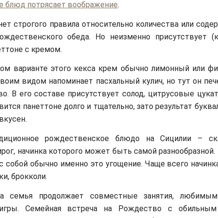
е блюд потрясает воображение
.
нет строгого правила относительно количества или соде
ождественского обеда. Но неизменно присутствует (
еттоне с кремом.
ком варианте этого кекса крем обычно лимонный или ф
воим видом напоминает пасхальный кулич, но тут он печ
о. В его составе присутствует солод, цитрусовые цукат
вится панеттоне долго и тщательно, зато результат буква
 вкусен.
диционное рождественское блюдо на Сицилии – ска
рог, начинка которого может быть самой разнообразной. 
с собой обычно именно это угощение. Чаще всего начин
и, брокколи.
а семья продолжает совместные занятия, любимым
игры. Семейная встреча на Рождество с обильным 