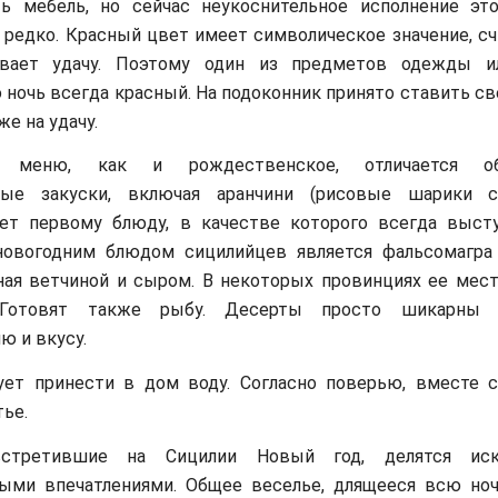
ь мебель, но сейчас неукоснительное исполнение эт
 редко. Красный цвет имеет символическое значение, сч
вает удачу. Поэтому один из предметов одежды и
ночь всегда красный. На подоконник принято ставить св
е на удачу.
е меню, как и рождественское, отличается об
ные закуски, включая аранчини (рисовые шарики с 
ет первому блюду, в качестве которого всегда высту
овогодним блюдом сицилийцев является фальсомагра 
ная ветчиной и сыром. В некоторых провинциях ее мес
 Готовят также рыбу. Десерты просто шикарны
ю и вкусу.
ует принести в дом воду. Согласно поверью, вместе 
тье.
встретившие на Сицилии Новый год, делятся иск
ыми впечатлениями. Общее веселье, длящееся всю ноч