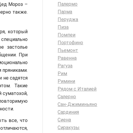
Палермо
Дед Мороз –
Парма
мерно также.
Перуджа
Пиза
ря, который
Помпеи
 специально
Портофино
ое застолье
Пьемонт
бщении. При
Равенна
моционально
Рагуза
и пряниками.
Рим
и не садятся
Римини
этом. Такие
Рядом с Италией
 суматохой,
Салерно
овторимую
Сан-Джиминьяно
ности.
Сардиния
Сиена
ть все, что
Сиракузы
отличаются,