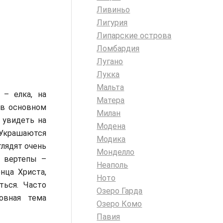
Ливиньо
Лигурия
Липарские острова
Ломбардия
Лугано
Лукка
Мальта
 – елка, на
Матера
 в основном
Милан
 увидеть на
Модена
 Украшаются
Модика
глядят очень
Монделло
е вертепы –
Неаполь
нца Христа,
Ното
ться. Часто
Озеро Гарда
овная тема
Озеро Комо
Павия