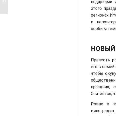
подарками 
маршруты в Риме
этого празд
регионах Ит
в неповтор
особым тем
НОВЫЙ
Прелесть р
его в семей
чтобы окуну
общественн
праздник, 
Считается, 
Ровно в по
виноградин