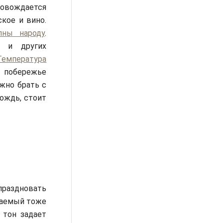
ровождается
кое и вино.
лны народу
.
и других
Температура
е побережье
жно брать с
ождь, стоит
праздновать
чаемый тоже
 тон задает