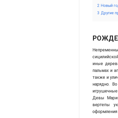
2
Новый го
3
Другие п
РОЖДЕ
Непременны
сицилийской
иные дерев
пальмах и а
также и ули
нарядно. В
игрушечные
Девы Марии
вертепы у
оформления 