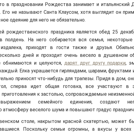
то в праздновании Рождества занимает и итальянский 
e. Его не называют Санта Клаусом, хотя выглядит он при
ное одеяние для него не обязательно.
ей рождественского праздника является обед 25 декаб
 в полдень. На него собирается вся семья, некоторые
издалека, приходят в гости также и друзья. Обильн
несколько дней и проходит очень весело в душевном о
е обнимаются и целуются,
дарят друг другу подарки
, э
 каждый. Елка украшается гирляндами, шарами, фруктами 
тельно приносят что-нибудь для трапезы. Придя в дом, он
тол, сперва идет общая готовка, все участвуют в 
приготовления к застолью, сопровождаемые неизменной
выражением семейного единения, создают неп
 атмосферу веселого шума и повышают градус празднич
венском столе, накрытом красной скатертью, может бы
авшиеся. Поскольку семьи огромны, а вкусы у всех 