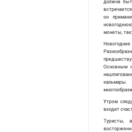
должна быт
встречается
он примани
новогоднюю 
монеты, такж
Новогодне
Разнообраз
предшеству
Основным н
нашпигован
кальмары.
многообрази
Утром след
входит счас
Туристы, 
восторженн