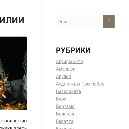
ЦИЛИИ
РУБРИКИ
Агридженто
Амальфи
Апулия
Аудиогиды TouringBee
Базиликата
Бари
Бергамо
Болонья
готовностью
Валетта
дники здесь
Ватикан