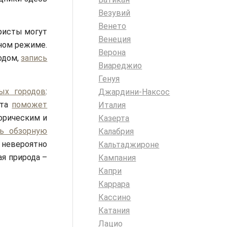
Везувий
Венето
ристы могут
Венеция
ном режиме.
Верона
одом,
запись
Виареджио
Генуя
ых городов
:
Джардини-Наксос
рта
поможет
Италия
орическим и
Казерта
ь обзорную
Калабрия
невероятно
Кальтаджироне
ая природа –
Кампания
Капри
Каррара
Кассино
Катания
Лацио