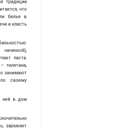
ой традиции
итается, что
ли белья в
ечи и класть
ильностью.
начинкой),
пает паста.
– телятина,
то занимают
 по своему
с ней в дом
лючительно
ь, заражает