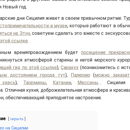
 Новый год.
варские дни Сицилия живет в своем привычном ритме. Ту
стопримечательности и музеи
, которые работают в обыч
яться на Этну
, советуем сделать это вместе с экскурсов
 этой ссылке
.
ичным времяпровождением будет
посещение прекрасн
никнуться атмосферой старины и негой морского куро
ящий гид по этой ссылке
),
Сиракуз
(познакомитесь с ист
ным достоянием города
тут
),
Палермо
(
можно заказат
 здесь
),
Таормины
,
Катании
,
Мессины
… Сицилия 
а. Отличная кухня, доброжелательная атмосфера и красив
н, обеспечивающий приподнятое настроение.
ние
скрыть
о на Сицилии