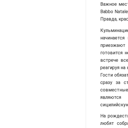
Важное мес
Babbo Natal
Правда, крас
Кульминаци
начинается
приезжают 
готовится 
встрече вс
реагируя на
Гости обяза
сразу за с
совместные 
являются 
сицилийскую
На рождест
любят собр