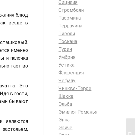
Сицилия
Стромболи
ржания блюд
Таормина
как везде в
Террачина
Тиволи
Тоскана
исташковый.
Турин
ется именно
Умбрия
ы и палочка
Устика
льно тает во
Флоренция
Чефалу
чатта. Это
Чинкве-Терре
Идя в гости,
Шакка
ками бывают
Эльба
Эмилия-Романья
Энна
и являются
Эриче
застольем,