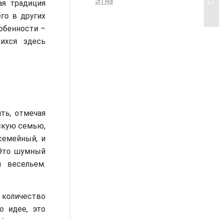
Этна
ая традиция
го в других
собенности –
ихся здесь
ть, отмечая
йскую семью,
семейный, и
 Это шумный
 весельем.
количество
о идее, это