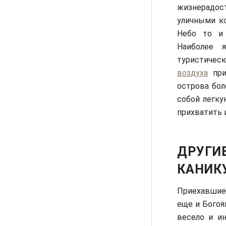
жизнерадост
уличными ко
Небо то и
Наиболее 
туристичес
воздуха
при
острова бол
собой легку
прихватить и
ДРУГИ
КАНИК
Приехавшие
еще и Богоя
весело и ин