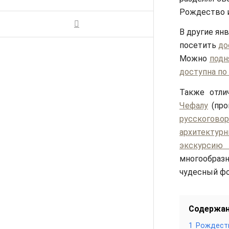
Рождество и
В другие ян
посетить
до
Можно
подн
доступна по
Также отл
Чефалу
(про
русскоговор
архитектур
экскурсию
многообразн
чудесный фо
Содержа
1
Рождеств