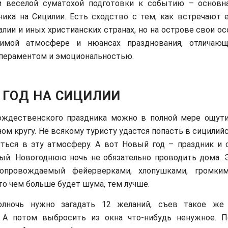
и веселой суматохой подготовки к событию – основн
ника на Сицилии. Есть сходство с тем, как встречают е
алии и иных христианских странах, но на острове свои о
имой атмосфере и нюансах празднования, отличающ
пераментом и эмоциональностью.
 ГОД НА СИЦИЛИИ
ождественского праздника можно в полной мере ощути
ном кругу. Не всякому туристу удастся попасть в сицили
ться в эту атмосферу. А вот Новый год – праздник и 
ый. Новогоднюю ночь не обязательно проводить дома.
сопровождаемый фейерверками, хлопушками, громким
что чем больше будет шума, тем лучше.
лночь нужно загадать 12 желаний, съев такое же 
. А потом выбросить из окна что-нибудь ненужное. П