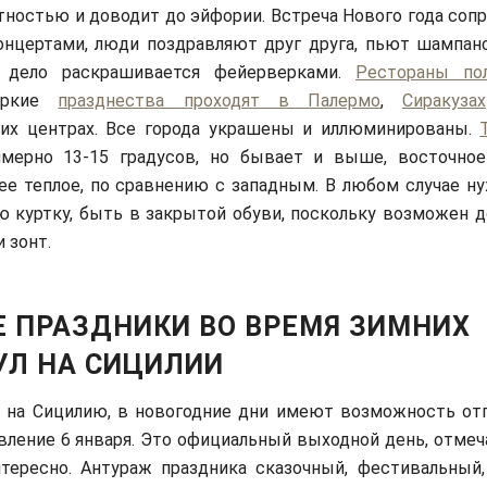
ностью и доводит до эйфории. Встреча Нового года соп
нцертами, люди поздравляют друг друга, пьют шампанс
 дело раскрашивается фейерверками.
Рестораны по
яркие
празднества проходят в Палермо
,
Сиракузах
ких центрах. Все города украшены и иллюминированы.
мерно 13-15 градусов, но бывает и выше, восточно
ее теплое, по сравнению с западным. В любом случае ну
ю куртку, быть в закрытой обуви, поскольку возможен д
 зонт.
Е ПРАЗДНИКИ ВО ВРЕМЯ ЗИМНИХ
УЛ НА СИЦИЛИИ
 на Сицилию, в новогодние дни имеют возможность от
вление 6 января. Это официальный выходной день, отме
тересно. Антураж праздника сказочный, фестивальный,