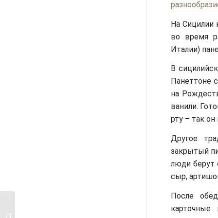
разнообрази
На Сицилии 
во время р
Италии) пан
В сицилийс
Панеттоне с
на Рождеств
ванили. Гото
рту – так он
Другое тра
закрытый пи
люди берут 
сыр, артишок
После обед
карточные 
Религиозные