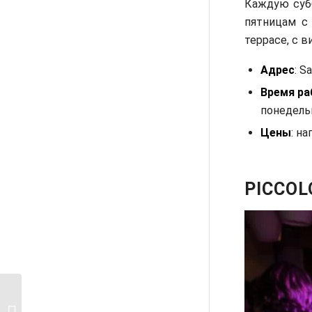
Каждую субб
пятницам с
террасе, с в
Адрес
: S
Время р
понедель
Цены
: на
PICCOL
Куда пойти с детьми в
Венеции: парки,