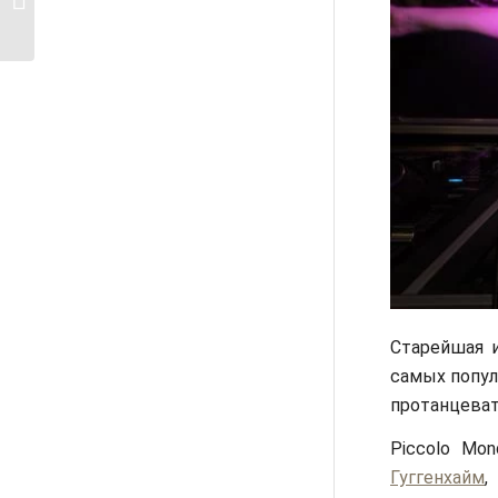
музеи...
Старейшая 
самых попул
протанцеват
Piccolo Mo
Гуггенхайм
,