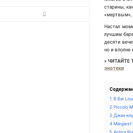
старины, ка
«мертвым», 
Настал мом
лучшим бар
десяти вече
но и вполне
»
ЧИТАЙТЕ 
энотеки
Содержа
1
B Bar Lo
2
Piccolo 
3
Джаз-клу
4
Margaret
5
Antica Ru