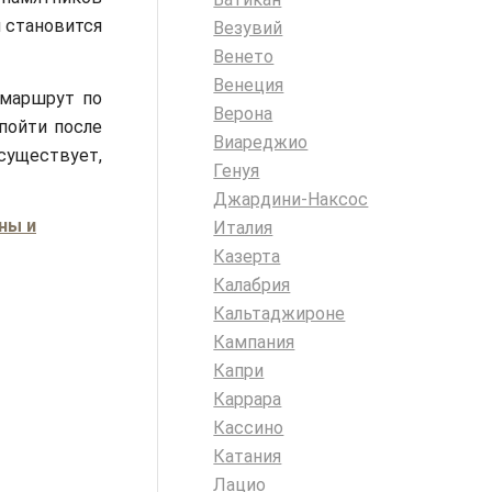
и становится
Везувий
Венето
Венеция
 маршрут по
Верона
пойти после
Виареджио
существует,
Генуя
Джардини-Наксос
ны и
Италия
Казерта
Калабрия
Кальтаджироне
Кампания
Капри
Каррара
Кассино
Катания
Лацио