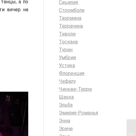
 танцы, а по
Сицилия
ти вечер на
Стромболи
Таормина
Террачина
Тиволи
Тоскана
Турин
Умбрия
Устика
Флоренция
Чефалу
Чинкве-Терре
Шакка
Эльба
Эмилия-Романья
Энна
Эриче