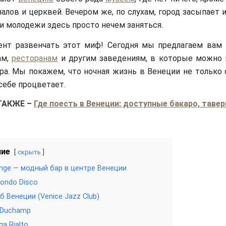
налов и церквей. Вечером же, по слухам, город засыпает 
и молодежи здесь просто нечем заняться.
ент развенчать этот миф! Сегодня мы предлагаем вам
ам,
ресторанам
и другим заведениям, в которые можно 
ра. Мы покажем, что ночная жизнь в Венеции не только 
 себе процветает.
ТАКЖЕ
–
Где поесть в Венеции: доступные бакаро, тавер
ние
скрыть
unge — модный бар в центре Венеции
Mondo Disco
б Венеции (Venice Jazz Club)
 Duchamp
ga Rialto