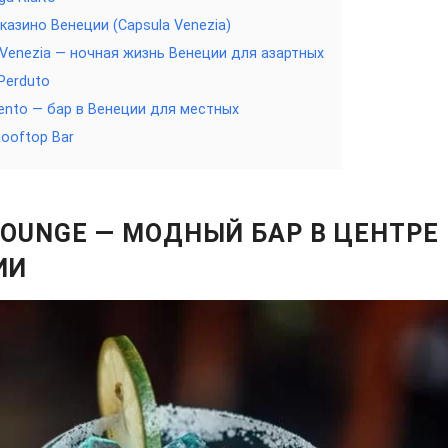
казино Венеции (Capsula Venezia)
i Venezia — ночная жизнь Венеции для азартных
Perduto
mento — бар в Венеции для местных
Rooftop Bar
LOUNGE — МОДНЫЙ БАР В ЦЕНТРЕ
ИИ