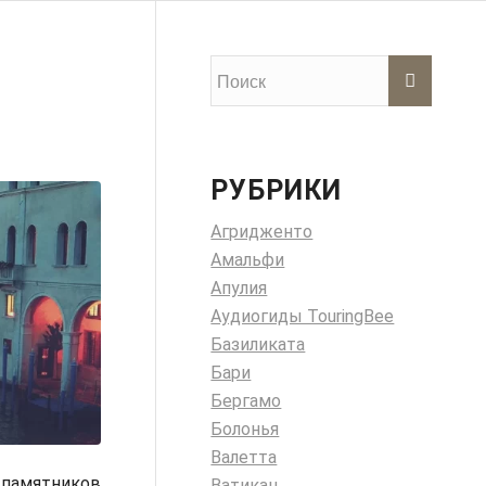
РУБРИКИ
Агридженто
Амальфи
Апулия
Аудиогиды TouringBee
Базиликата
Бари
Бергамо
Болонья
Валетта
е памятников
Ватикан