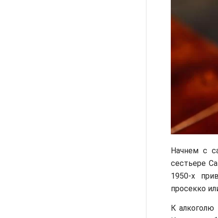
Начнем с с
сестьере Са
1950-х при
просекко ил
К алкоголю 