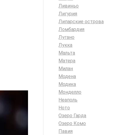
Ливиньо
Лигурия
Липарские острова
Ломбардия
Лугано
Лукка
Мальта
Матера
Милан
Модена
Модика
Монделло
Неаполь
Ното
Озеро Гарда
Озеро Комо
Павия