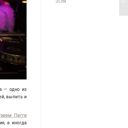
Этна
а — одно из
ей, выпить и
узеем Пегги
я, а иногда