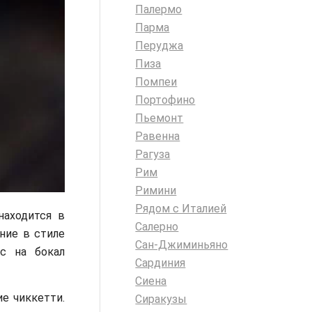
Палермо
Парма
Перуджа
Пиза
Помпеи
Портофино
Пьемонт
Равенна
Рагуза
Рим
Римини
Рядом с Италией
находится в
Салерно
ние в стиле
Сан-Джиминьяно
с на бокал
Сардиния
Сиена
е чиккетти.
Сиракузы