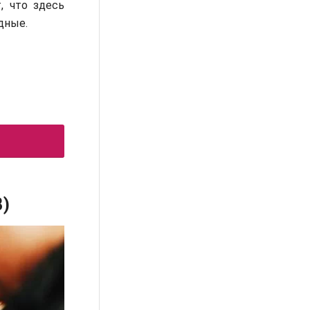
, что здесь
дные.
)