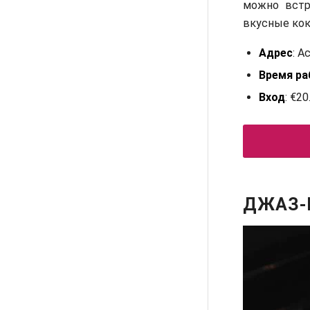
можно встр
вкусные кок
Адрес
: A
Время р
Вход
: €20
ДЖАЗ-К