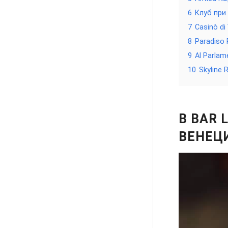
6
Клуб при 
7
Casinò d
8
Paradiso 
9
Al Parla
10
Skyline 
B BAR 
ВЕНЕЦ