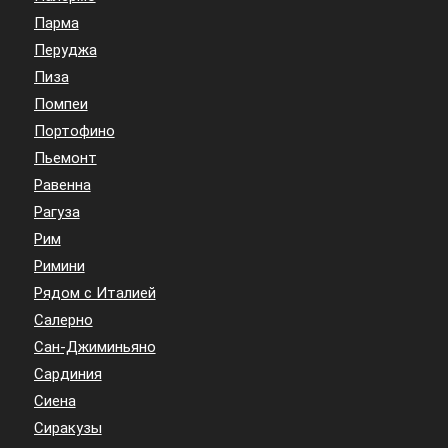
Парма
Перуджа
Пиза
Помпеи
Портофино
Пьемонт
Равенна
Рагуза
Рим
Римини
Рядом с Италией
Салерно
Сан-Джиминьяно
Сардиния
Сиена
Сиракузы