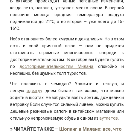
В октябре происходят явные погодные изменения,
когда лето, наконец, уступает место осени. В первой
половине месяца средняя температура воздуха
поднимается до 21°С, а во второй — уже всего до 15-
16°С.
Небо становится более хмурым и дождливым. Но в этом
есть и свой приятный плюс — вам не придется
отстаивать огромные многочасовые очереди к
достопримечательностям. В октябре вы будете гулять
по
достопримечательностям Милана
спокойно и
неспешно, без шумных толп туристов.
Что положить в чемодан? Уложите и теплую, и
легкую
одежду
: днем бывает так жарко, что можно
ходить в шортах. Не забудьте взять зонтик, дождевик и
ветровку. Если случится сильный ливень, можно купить
дешевые резиновые сапоги в китайском магазине или
стильную непромокаемую обувь в одном из
аутлетов
.
»
ЧИТАЙТЕ ТАКЖЕ
–
Шопинг в Милане: все, что