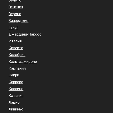
Венето
Венеция
Верона
Виареджио
Генуя
Джардини-Наксос
Италия
Казерта
Калабрия
Кальтаджироне
Кампания
Капри
Каррара
Кассино
Катания
Лацио
Ливиньо