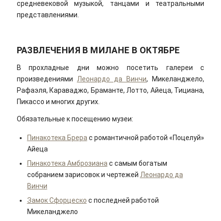
средневековой музыкой, танцами и театральными
представлениями.
РАЗВЛЕЧЕНИЯ В МИЛАНЕ В ОКТЯБРЕ
В прохладные дни можно посетить галереи с
произведениями
Леонардо да Винчи
, Микеланджело,
Рафаэля, Караваджо, Браманте, Лотто, Айеца, Тициана,
Пикассо и многих других.
Обязательные к посещению музеи:
Пинакотека Брера
с романтичной работой «Поцелуй»
Айеца
Пинакотека Амброзиана
с самым богатым
собранием зарисовок и чертежей
Леонардо да
Винчи
Замок Сфорцеско
с последней работой
Микеланджело