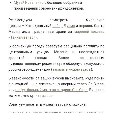
Музей Новеченто
с большим собранием
произведений современных художников.
Рекомендуем осмотреть миланские
церкви — Кафедральный
собор Дуомо
и церковь Санта
Мария дела Грацие, где хранится
мировой шедевр
«Тайная вечеря»
.
В солнечную погоду советуем бесцельно погулять по
центральным улицам Милана и наслаждаться
красотой города. Более сознательным
путешественникам рекомендуем обзорную экскурсию с
русскоговорящим гидом (
заказать можно здесь
).
В зависимости от ваших вкусов выбирайте, куда пойти
в выходной — на спектакль в оперный театр Ла Скала,
или
на футбольный матч на стадион Сан Сиро
. Билет на
матч можно купить
здесь
.
Советуем посетить музеи театра и стадиона.