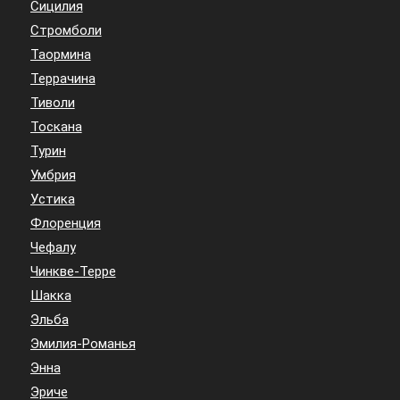
Сицилия
Стромболи
Таормина
Террачина
Тиволи
Тоскана
Турин
Умбрия
Устика
Флоренция
Чефалу
Чинкве-Терре
Шакка
Эльба
Эмилия-Романья
Энна
Эриче