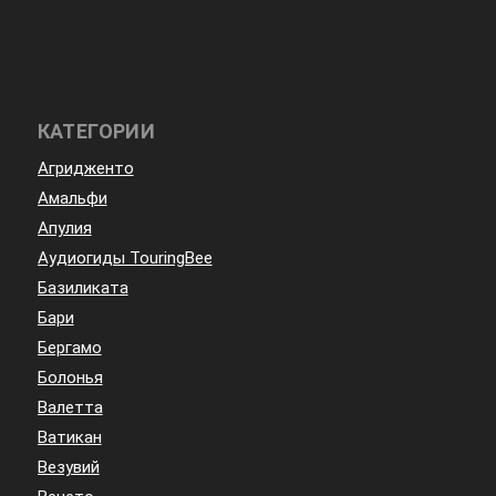
КАТЕГОРИИ
Агридженто
Амальфи
Апулия
Аудиогиды TouringBee
Базиликата
Бари
Бергамо
Болонья
Валетта
Ватикан
Везувий