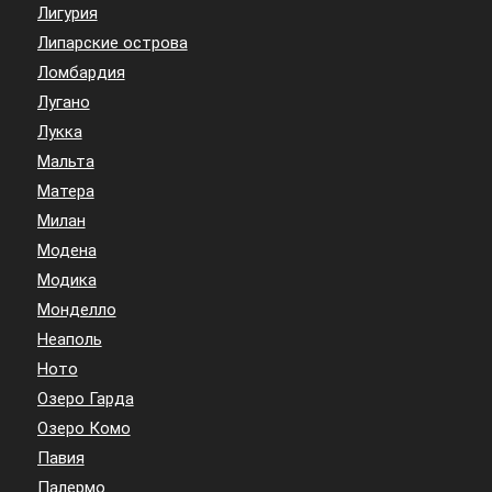
Лигурия
Липарские острова
Ломбардия
Лугано
Лукка
Мальта
Матера
Милан
Модена
Модика
Монделло
Неаполь
Ното
Озеро Гарда
Озеро Комо
Павия
Палермо