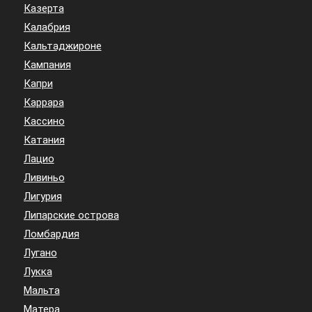
Казерта
Калабрия
Кальтаджироне
Кампания
Капри
Каррара
Кассино
Катания
Лацио
Ливиньо
Лигурия
Липарские острова
Ломбардия
Лугано
Лукка
Мальта
Матера