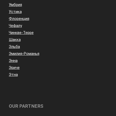
Умбрия
Устика
Флоренция
Чефалу
Чинкве-Терре
Шакка
Эльба
Эмилия-Романья
Энна
Эриче
Этна
OUR PARTNERS