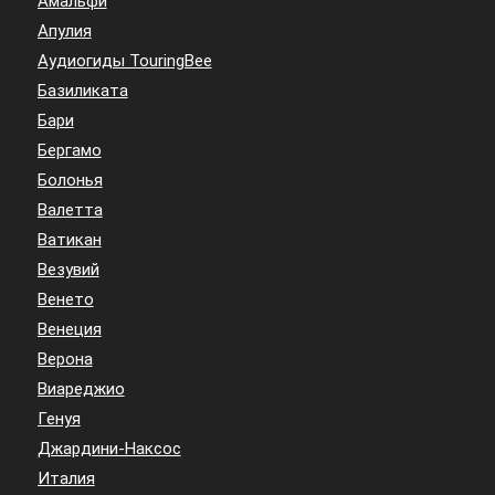
Амальфи
Апулия
Аудиогиды TouringBee
Базиликата
Бари
Бергамо
Болонья
Валетта
Ватикан
Везувий
Венето
Венеция
Верона
Виареджио
Генуя
Джардини-Наксос
Италия