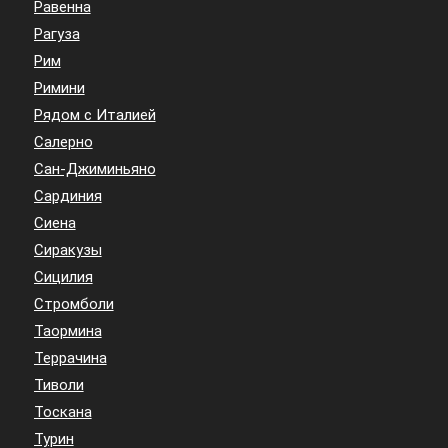
Равенна
Рагуза
Рим
Римини
Рядом с Италией
Салерно
Сан-Джиминьяно
Сардиния
Сиена
Сиракузы
Сицилия
Стромболи
Таормина
Террачина
Тиволи
Тоскана
Турин