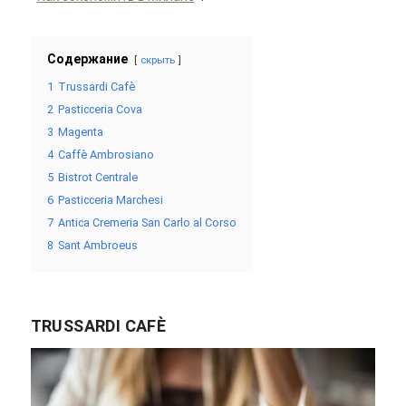
Содержание
скрыть
1
Trussardi Cafè
2
Pasticceria Cova
3
Magenta
4
Caffè Ambrosiano
5
Bistrot Centrale
6
Pasticceria Marchesi
7
Antica Cremeria San Carlo al Corso
8
Sant Ambroeus
TRUSSARDI CAFÈ