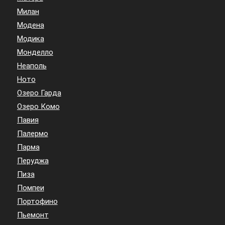
Милан
Модена
Модика
Монделло
Неаполь
Ното
Озеро Гарда
Озеро Комо
Павия
Палермо
Парма
Перуджа
Пиза
Помпеи
Портофино
Пьемонт