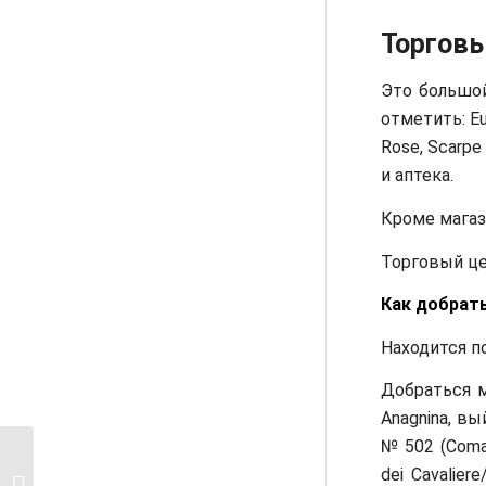
Торговы
Это большой
отметить: Eur
Rose, Scarpe
и аптека.
Кроме магаз
Торговый це
Как добрать
Находится по 
Добраться м
Anagnina, вы
№ 502 (Coman
dei Cavalier
Туалеты Рима: все что