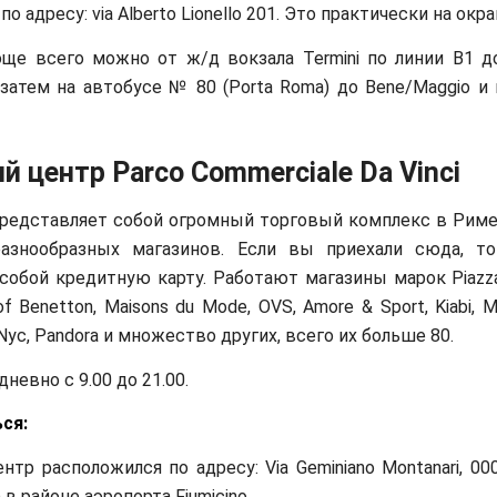
о адресу: via Alberto Lionello 201. Это практически на окр
ще всего можно от ж/д вокзала Termini по линии В1 д
, затем на автобусе № 80 (Porta Roma) до Bene/Maggio 
й центр Parco Commerciale Da Vinci
редставляет собой огромный торговый комплекс в Риме
азнообразных магазинов. Если вы приехали сюда, то
 собой кредитную карту. Работают магазины марок Piazza 
of Benetton, Maisons du Mode, OVS, Amore & Sport, Kiabi, M
 Nyc, Pandora и множество других, всего их больше 80.
невно с 9.00 до 21.00.
ся:
тр расположился по адресу: Via Geminiano Montanari, 000
 в районе аэропорта Fiumicino.