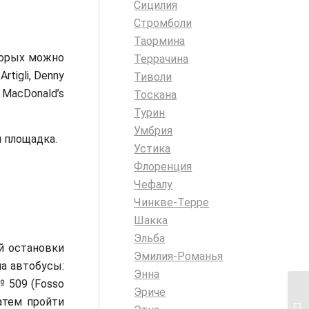
Сицилия
Стромболи
Таормина
торых можно
Террачина
rtigli, Denny
Тиволи
ь MacDonald’s
Тоскана
Турин
Умбрия
я площадка.
Устика
Флоренция
Чефалу
Чинкве-Терре
Шакка
Эльба
й остановки
Эмилия-Романья
на автобусы:
Энна
№ 509 (Fosso
Эриче
затем пройти