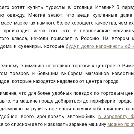
сего хотят купить туристы в столице Италии? В перв
ую одежду. Многие знают, что вещи купленные даже
масс-маркетах намного более хорошего качества, чем их
ак происходит из-за того, что в европейские магазин
гого класса, нежели привозят в Россию. На втором 
 дома и сувениры, которые
будут долго напоминать об 
 вашему вниманию несколько торговых центров в Рим
том товаров и большим выбором магазинов известны
ндов, которые находятся недалеко от центра города.
имание, что для более удобных поездок по торговым це
авто. На машине проще добираться до периферии города, 
уда можно загрузить все ваши покупки и без лишних хло
Удобнее всего арендовать автомобиль
в аэропорту 
я со списком авто и заказать заранее машину
можно по э