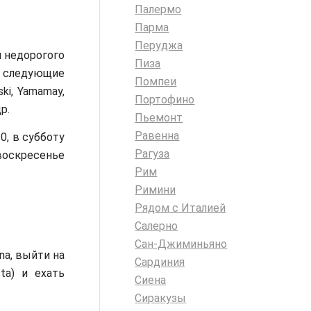
Палермо
Парма
Перуджа
и недорогого
Пиза
 следующие
Помпеи
ski, Yamamay,
Портофино
др.
Пьемонт
Равенна
0, в субботу
Рагуза
 воскресенье
Рим
Римини
Рядом с Италией
Салерно
Сан-Джиминьяно
ina, выйти на
Сардиния
ta) и ехать
Сиена
Сиракузы