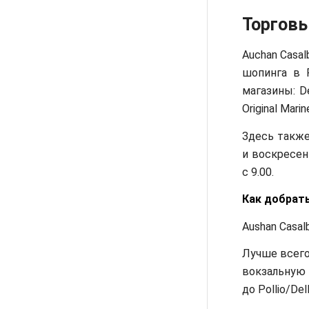
Торговы
Auсhan Casa
шопинга в 
магазины: Des
Original Marin
Здесь также 
и воскресень
с 9.00.
Как добрать
Aushan Casalb
Лучше всег
вокзальную 
до Pollio/D