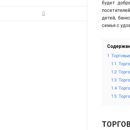
будет добр
посетителей
детей, банк
семья с удо
Содержа
1
Торговые
1.1
Торго
1.2
Торго
1.3
Торго
1.4
Торго
1.5
Торго
ТОРГО