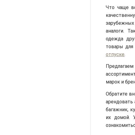
Что чаще в
качественн
зарубежных 
аналоги. Т
одежда дру
товары для
отпуске
.
Предлагаем
ассортимен
марок и бре
Обратите вн
арендовать 
багажник, к
их домой. 
ознакомитьс