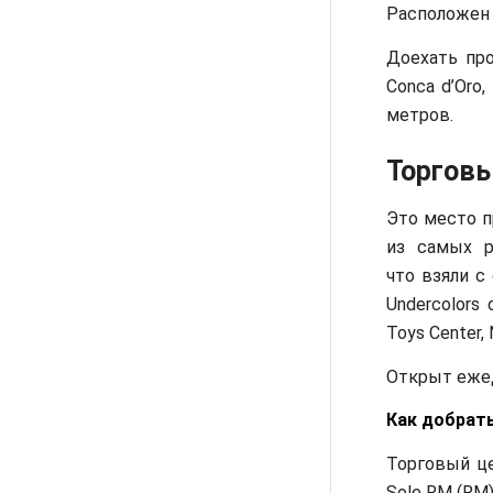
Расположен п
Доехать про
Conca d’Oro
метров.
Торговы
Это место п
из самых р
что взяли с
Undercolors 
Toys Center,
Открыт ежед
Как добрать
Торговый цен
Sole RM (RM)