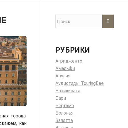
МЕ
РУБРИКИ
Агридженто
Амальфи
Апулия
Аудиогиды TouringBee
Базиликата
Бари
Бергамо
Болонья
нах города,
Валетта
скажем, как
Ватикан