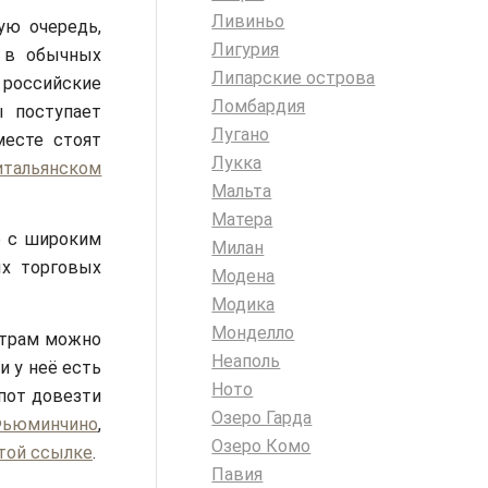
Ливиньо
ую очередь,
Лигурия
 в обычных
Липарские острова
 российские
Ломбардия
ы поступает
Лугано
месте стоят
Лукка
итальянском
Мальта
Матера
е с широким
Милан
х торговых
Модена
Модика
Монделло
нтрам можно
Неаполь
и у неё есть
Ното
пот довезти
Озеро Гарда
Фьюминчино
,
Озеро Комо
той ссылке
.
Павия