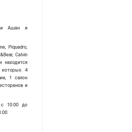
ом Ашан и
e, Piquadro,
l&Bear, Calvin
и находится
 которых: 4
ии, 1 салон
ресторанов и
 с 10.00 до
.00.