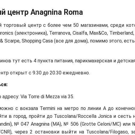
й центр Anagnina Roma
 торговый центр с более чем 50 магазинами, среди ко
onics (электроника), Terranova, Cisalfa, Max&Co, Timberland, A
 & Scarpe, Shopping Casa (все для дома), помимо этого, ест
инов тут есть 4 пункта питания, парикмахерская и детска
нтр открыт с 9.30 до 20.30 ежедневно.
ся:
адресу: Via Torre di Mezza via 35.
ожно с вокзала Termini на метро по линии А до конечно
йти в город, пройти до Tuscolana/Roccella Jonica и сесть 
dini), № 047 Anagnina (MA), № 506 (Grotte Celoni/MC) или 
e/CNR), через 2 остановки выйти на Tuscolana/Filogaso, 