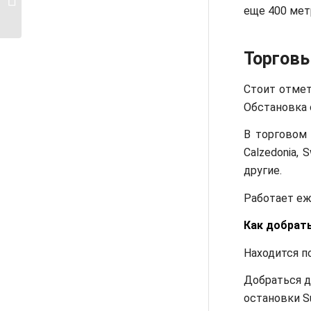
нужно знать
еще 400 мет
Торговы
Стоит отмет
Обстановка 
В торговом ц
Calzedonia, S
другие.
Работает еже
Как добрать
Находится по 
Добраться д
остановки S