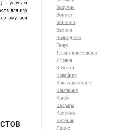
Ц к услугам
Везувий
ста для игр
Венето
Поэтому вся
Венеция
Верона
Виареджио
Генуя
Джардини-Наксос
Италия
Казерта
Калабрия
Кальтаджироне
Кампания
Капри
Каррара
Кассино
Катания
ИСТОВ
Лацио