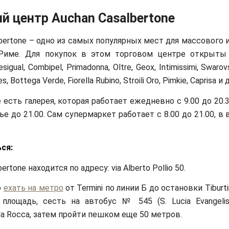
й центр Auсhan Casalbertone
lbertone – одно из самых популярных мест для массового 
Риме. Для покупок в этом торговом центре открыты
igual, Combipel, Primadonna, Oltre, Geox, Intimissimi, Swarov
es, Bottega Verde, Fiorella Rubino, Stroili Oro, Pimkie, Caprisa и 
есть галерея, которая работает ежедневно с 9.00 до 20.3
е до 21.00. Сам супермаркет работает с 8.00 до 21.00, в
ся:
ertone находится по адресу: via Alberto Pollio 50.
о
ехать на метро
от Termini по линии Б до остановки Tiburt
площадь, сесть на автобус № 545 (S. Lucia Evangelis
ella Rocca, затем пройти пешком еще 50 метров.