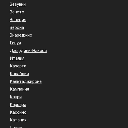
Везувий
Венето
Венеция
Верона
Виареджио
Генуя
Джардини-Наксос
Италия
Казерта
Калабрия
Кальтаджироне
Кампания
Капри
Каррара
Кассино
Катания
Лацио