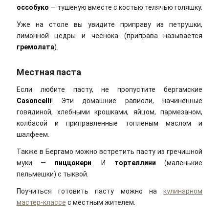
оссобуко
— тушеную вместе с костью телячью голяшку.
Уже на столе вы увидите приправу из петрушки,
лимонной цедры и чеснока (приправа называется
гремолата
).
Местная паста
Если любите пасту, не пропустите бергамские
Casoncelli
! Эти домашние равиоли, начиненные
говядиной, хлебными крошками, яйцом, пармезаном,
колбасой и приправленные топленым маслом и
шалфеем.
Также в Бергамо можно встретить пасту из гречишной
муки —
пиццокери
. И
тортеллини
(маленькие
пельмешки) с тыквой.
Поучиться готовить пасту можно на
кулинарном
мастер-классе
с местным жителем.