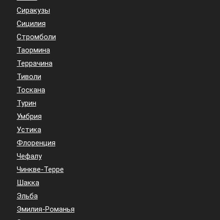
Сиракузы
Сицилия
Стромболи
Таормина
Террачина
Тиволи
Тоскана
Турин
Умбрия
Устика
Флоренция
Чефалу
Чинкве-Терре
Шакка
Эльба
Эмилия-Романья