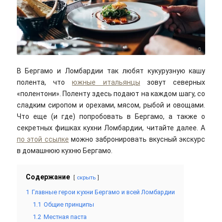
cyclonebill / Unsplash
В Бергамо и Ломбардии так любят кукурузную кашу
полента, что
южные итальянцы
зовут северных
«полентони». Поленту здесь подают на каждом шагу, со
сладким сиропом и орехами, мясом, рыбой и овощами.
Что еще (и где) попробовать в Бергамо, а также о
секретных фишках кухни Ломбардии, читайте далее. А
по этой ссылке
можно забронировать вкусный экскурс
в домашнюю кухню Бергамо.
Содержание
скрыть
1
Главные герои кухни Бергамо и всей Ломбардии
1.1
Общие принципы
1.2
Местная паста