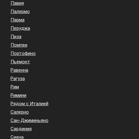
Павия
Палермо
Парма
Перуджа
Пиза
Помпеи
Портофино
Пьемонт
Равенна
Рагуза
Рим
Римини
Рядом с Италией
Салерно
Сан-Джиминьяно
Сардиния
Сиена