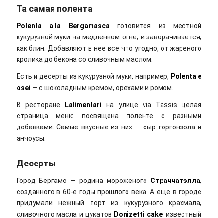
Та самая полента
Polenta alla Bergamasca
готовится из местной
кукурузной муки на медленном огне, и заворачивается,
как блин. Добавляют в нее все что угодно, от жареного
кролика до бекона со сливочным маслом.
Есть и десерты из кукурузной муки, например,
Polenta e
osei
— с шоколадным кремом, орехами и ромом.
В ресторане
Lalimentari
на улице via Tassis целая
страница меню посвящена поленте с разными
добавками. Самые вкусные из них — сыр горгонзола и
анчоусы.
Десерты
Город Бергамо — родина мороженого
Страччатэлла
,
созданного в 60-е годы прошлого века. А еще в городе
придумали нежный торт из кукурузного крахмала,
сливочного масла и цукатов
Donizetti cake
, известный