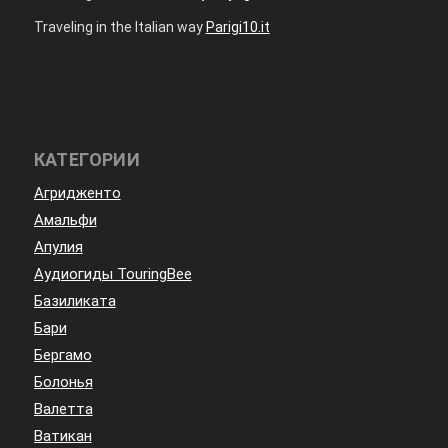
Traveling in the Italian way
Parigi10.it
КАТЕГОРИИ
Агридженто
Амальфи
Апулия
Аудиогиды TouringBee
Базиликата
Бари
Бергамо
Болонья
Валетта
Ватикан