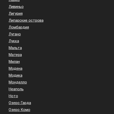
Ливиньо
Лигурия
Липарские острова
Ломбардия
Лугано
Лукка
Мальта
Матера
Милан
Модена
Модика
Монделло
Неаполь
Ното
Озеро Гарда
Озеро Комо