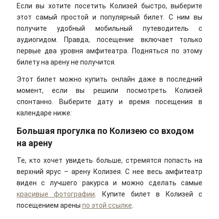
Если вы хотите посетить Колизей быстро, выберите
этот самый простой и популярный билет. С ним вы
получите удобный мобильный путеводитель с
аудиогидом. Правда, посещение включает только
первые два уровня амфитеатра. Подняться по этому
билету на арену не получится.
Этот билет можно купить онлайн даже в последний
момент, если вы решили посмотреть Колизей
спонтанно. Выберите дату и время посещения в
календаре ниже:
Большая прогулка по Колизею со входом
на арену
Те, кто хочет увидеть больше, стремятся попасть на
верхний ярус – арену Колизея. С нее весь амфитеатр
виден с лучшего ракурса и можно сделать самые
красивые фотографии
. Купите билет в Колизей с
посещением арены
по этой ссылке
.