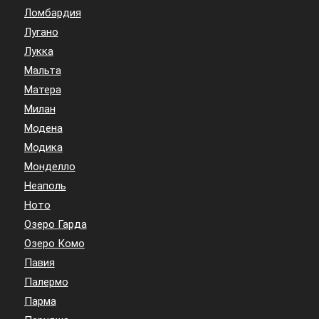
Ломбардия
Лугано
Лукка
Мальта
Матера
Милан
Модена
Модика
Монделло
Неаполь
Ното
Озеро Гарда
Озеро Комо
Павия
Палермо
Парма