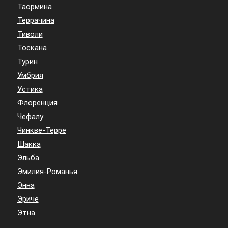
Таормина
Террачина
Тиволи
Тоскана
Турин
Умбрия
Устика
Флоренция
Чефалу
Чинкве-Терре
Шакка
Эльба
Эмилия-Романья
Энна
Эриче
Этна