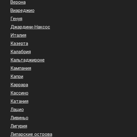
Верона
Виареджио
Генуя
Джардини-Наксос
Италия
Казерта
Калабрия
Кальтаджироне
Кампания
Капри
Каррара
Кассино
Катания
Лацио
Ливиньо
Лигурия
Липарские острова