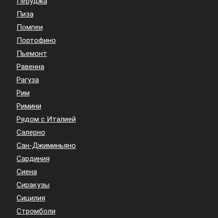
Перуджа
Пиза
Помпеи
Портофино
Пьемонт
Равенна
Рагуза
Рим
Римини
Рядом с Италией
Салерно
Сан-Джиминьяно
Сардиния
Сиена
Сиракузы
Сицилия
Стромболи