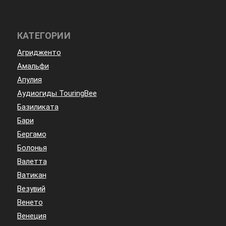
КАТЕГОРИИ
Агридженто
Амальфи
Апулия
Аудиогиды TouringBee
Базиликата
Бари
Бергамо
Болонья
Валетта
Ватикан
Везувий
Венето
Венеция