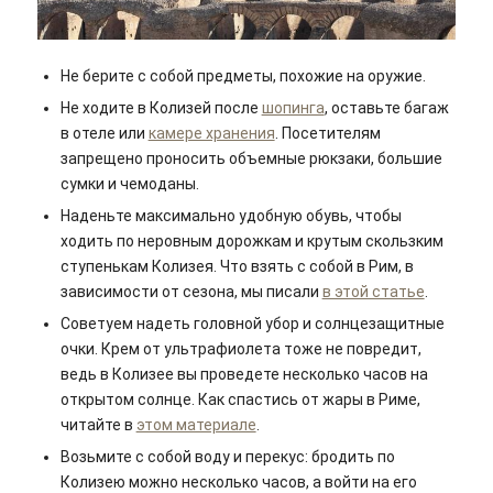
Не берите с собой предметы, похожие на оружие.
Не ходите в Колизей после
шопинга
, оставьте багаж
в отеле или
камере хранения
. Посетителям
запрещено проносить объемные рюкзаки, большие
сумки и чемоданы.
Наденьте максимально удобную обувь, чтобы
ходить по неровным дорожкам и крутым скользким
ступенькам Колизея. Что взять с собой в Рим, в
зависимости от сезона, мы писали
в этой статье
.
Советуем надеть головной убор и солнцезащитные
очки. Крем от ультрафиолета тоже не повредит,
ведь в Колизее вы проведете несколько часов на
открытом солнце. Как спастись от жары в Риме,
читайте в
этом материале
.
Возьмите с собой воду и перекус: бродить по
Колизею можно несколько часов, а войти на его