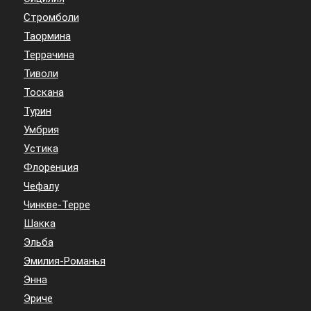
Стромболи
Таормина
Террачина
Тиволи
Тоскана
Турин
Умбрия
Устика
Флоренция
Чефалу
Чинкве-Терре
Шакка
Эльба
Эмилия-Романья
Энна
Эриче