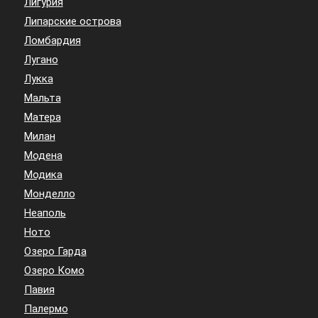
Лигурия
Липарские острова
Ломбардия
Лугано
Лукка
Мальта
Матера
Милан
Модена
Модика
Монделло
Неаполь
Ното
Озеро Гарда
Озеро Комо
Павия
Палермо