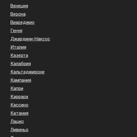
Венеция
Верона
Виареджио
Генуя
Джардини-Наксос
Италия
Казерта
Калабрия
Кальтаджироне
Кампания
Капри
Каррара
Кассино
Катания
Лацио
Ливиньо