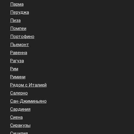
Парма
Перуджа
Пиза
Помпеи
Портофино
Пьемонт
Равенна
Рагуза
Рим
Римини
Рядом с Италией
Салерно
Сан-Джиминьяно
Сардиния
Сиена
Сиракузы
Сицилия