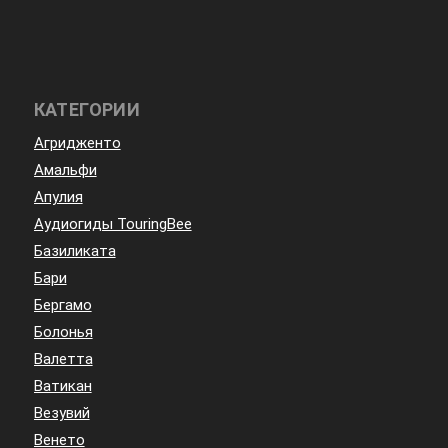
КАТЕГОРИИ
Агридженто
Амальфи
Апулия
Аудиогиды TouringBee
Базиликата
Бари
Бергамо
Болонья
Валетта
Ватикан
Везувий
Венето