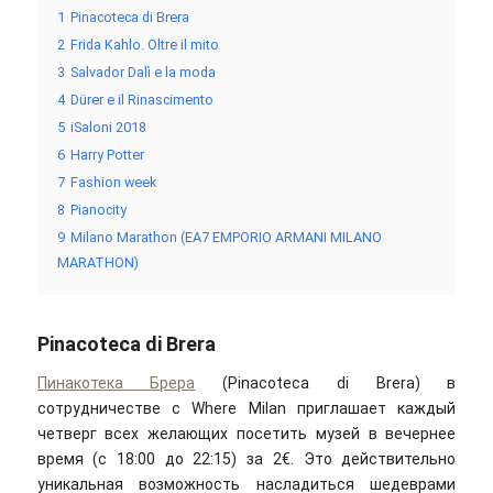
1
Pinacoteca di Brera
2
Frida Kahlo. Oltre il mito
3
Salvador Dalì e la moda
4
Dürer e il Rinascimento
5
iSaloni 2018
6
Harry Potter
7
Fashion week
8
Pianocity
9
Milano Marathon (EA7 EMPORIO ARMANI MILANO
MARATHON)
Pinacoteca di Brera
Пинакотека Брера
(Pinacoteca di Brera) в
сотрудничестве с Where Milan приглашает каждый
четверг всех желающих посетить музей в вечернее
время (с 18:00 до 22:15) за 2€. Это действительно
уникальная возможность насладиться шедеврами