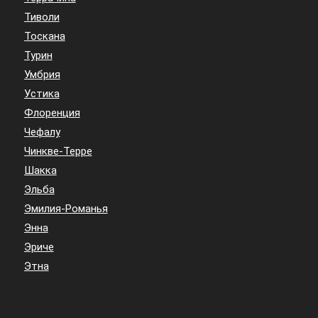
Тиволи
Тоскана
Турин
Умбрия
Устика
Флоренция
Чефалу
Чинкве-Терре
Шакка
Эльба
Эмилия-Романья
Энна
Эриче
Этна