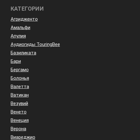
КАТЕГОРИИ
Агридженто
Амальфи
Апулия
Аудиогиды TouringBee
Базиликата
Бари
Бергамо
Болонья
Валетта
Ватикан
Везувий
Венето
Венеция
Верона
Виареджио