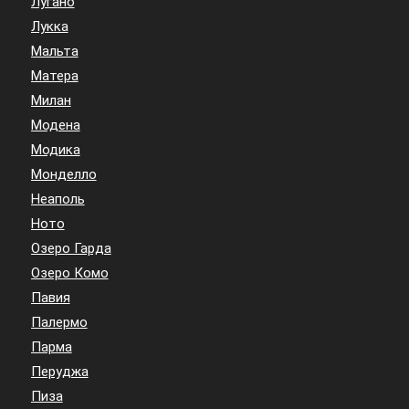
Лугано
Лукка
Мальта
Матера
Милан
Модена
Модика
Монделло
Неаполь
Ното
Озеро Гарда
Озеро Комо
Павия
Палермо
Парма
Перуджа
Пиза