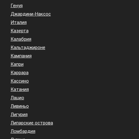
Генуя
Джардини-Наксос
Италия
Казерта
Калабрия
Кальтаджироне
Кампания
Капри
Каррара
Кассино
Катания
Лацио
Ливиньо
Лигурия
Липарские острова
Ломбардия