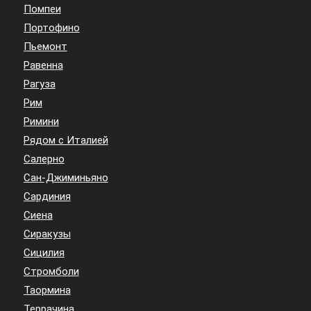
Помпеи
Портофино
Пьемонт
Равенна
Рагуза
Рим
Римини
Рядом с Италией
Салерно
Сан-Джиминьяно
Сардиния
Сиена
Сиракузы
Сицилия
Стромболи
Таормина
Террачина