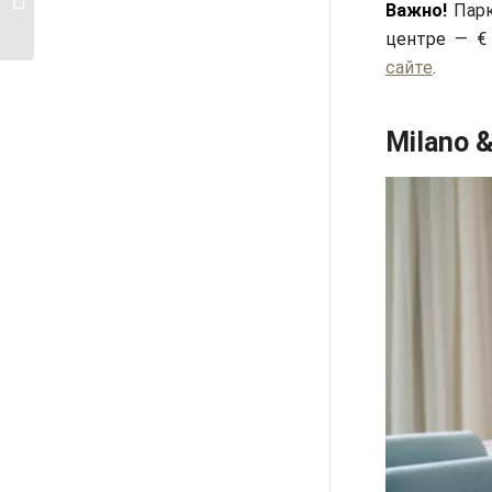
Важно!
Парк
мир Ромео...
центре — €
сайте
.
Milano 