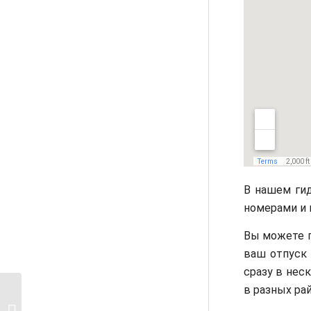
В нашем гид
номерами и 
Вы можете по
ваш отпуск 
сразу в неск
в разных ра
Верона за 1 день:
быстрый экскурс в