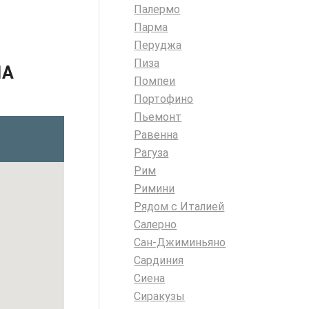
Палермо
Парма
Перуджа
Пиза
НА
Помпеи
Портофино
Пьемонт
Равенна
Рагуза
Рим
Римини
Рядом с Италией
Салерно
Сан-Джиминьяно
Сардиния
Сиена
Сиракузы