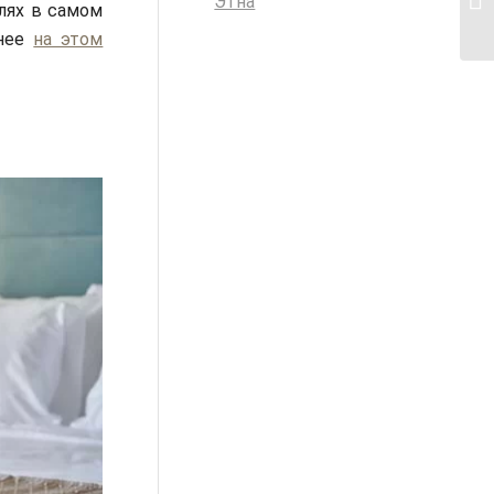
Этна
елях в самом
анее
на этом