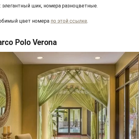
: элегантный шик, номера разноцветные.
юбимый цвет номера
по этой ссылке
.
arco Polo Verona