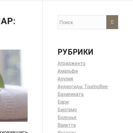
АР:
РУБРИКИ
Агридженто
Амальфи
Апулия
Аудиогиды TouringBee
Базиликата
Бари
Бергамо
Болонья
Валетта
охновившись
Ватикан