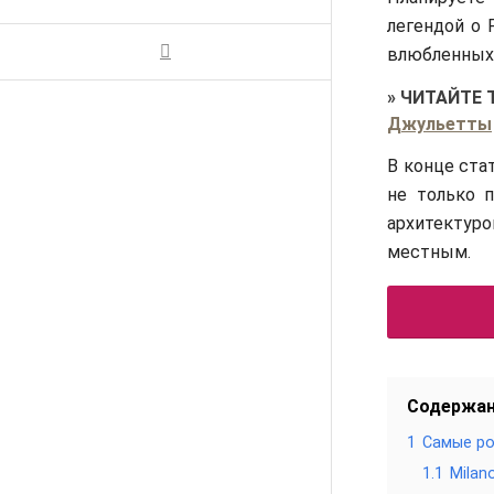
легендой о 
влюбленных,
»
ЧИТАЙТЕ 
Джульетты
В конце ста
не только п
архитектуро
местным.
Содержа
1
Самые р
1.1
Milan