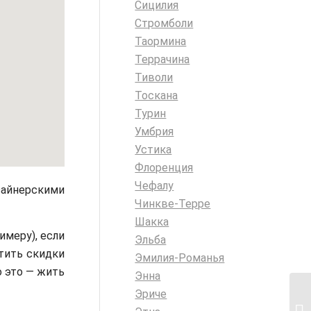
Сицилия
Стромболи
Таормина
Террачина
Тиволи
Тоскана
Турин
Умбрия
Устика
Флоренция
Чефалу
зайнерскими
Чинкве-Терре
Шакка
имеру), если
Эльба
тить скидки
Эмилия-Романья
о это — жить
Энна
Эриче