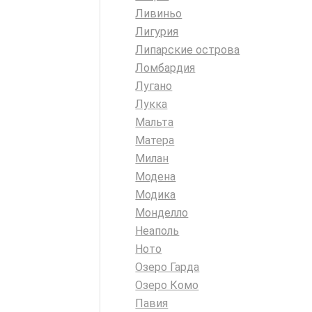
Ливиньо
Лигурия
Липарские острова
Ломбардия
Лугано
Лукка
Мальта
Матера
Милан
Модена
Модика
Монделло
Неаполь
Ното
Озеро Гарда
Озеро Комо
Павия