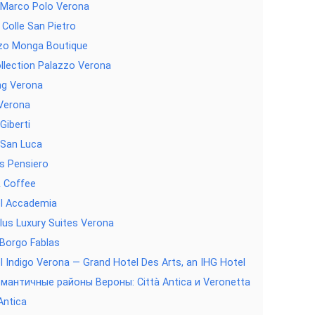
 Marco Polo Verona
 Colle San Pietro
zo Monga Boutique
llection Palazzo Verona
ng Verona
 Verona
Giberti
 San Luca
is Pensiero
& Coffee
l Accademia
lus Luxury Suites Verona
Borgo Fablas
l Indigo Verona — Grand Hotel Des Arts, an IHG Hotel
мантичные районы Вероны: Città Antica и Veronetta
Antica