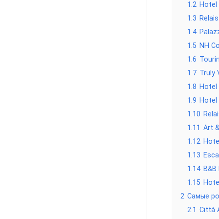
1.2
Hotel
1.3
Relais
1.4
Palaz
1.5
NH Co
1.6
Touri
1.7
Truly
1.8
Hotel 
1.9
Hotel
1.10
Rela
1.11
Art 
1.12
Hote
1.13
Esca
1.14
B&B 
1.15
Hote
2
Самые ро
2.1
Città 