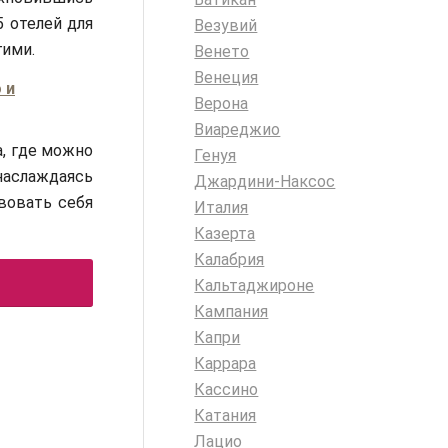
 отелей для
Везувий
ими.
Венето
Венеция
 и
Верона
Виареджио
а, где можно
Генуя
наслаждаясь
Джардини-Наксос
вовать себя
Италия
Казерта
Калабрия
Кальтаджироне
Кампания
Капри
Каррара
Кассино
Катания
Лацио