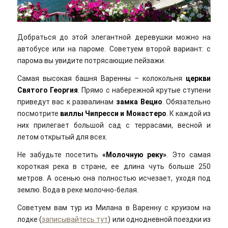
Добраться до этой элегантной деревушки можно на
автобусе или на пароме. Советуем второй вариант: с
парома вы увидите потрясающие пейзажи.
Самая высокая башня Варенны – колокольня
церкви
Святого Георгия
. Прямо с набережной крутые ступени
приведут вас к развалинам
замка Вецио
. Обязательно
посмотрите
виллы Чипресси и Монастеро
. К каждой из
них прилегает большой сад с террасами, весной и
летом открытый для всех.
Не забудьте посетить
«Молочную реку»
. Это самая
короткая река в стране, ее длина чуть больше 250
метров. А осенью она полностью исчезает, уходя под
землю. Вода в реке молочно-белая.
Советуем вам тур из Милана в Варенну с круизом на
лодке (
записывайтесь тут
) или однодневной поездки из