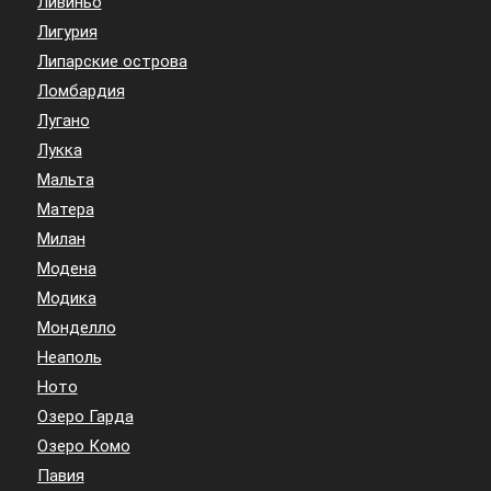
Ливиньо
Лигурия
Липарские острова
Ломбардия
Лугано
Лукка
Мальта
Матера
Милан
Модена
Модика
Монделло
Неаполь
Ното
Озеро Гарда
Озеро Комо
Павия