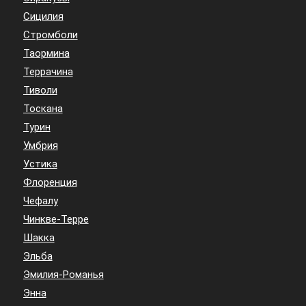
Сицилия
Стромболи
Таормина
Террачина
Тиволи
Тоскана
Турин
Умбрия
Устика
Флоренция
Чефалу
Чинкве-Терре
Шакка
Эльба
Эмилия-Романья
Энна