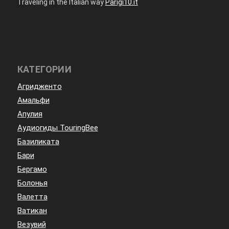
Traveling in the Italian way
Parigi10.it
КАТЕГОРИИ
Агридженто
Амальфи
Апулия
Аудиогиды TouringBee
Базиликата
Бари
Бергамо
Болонья
Валетта
Ватикан
Везувий