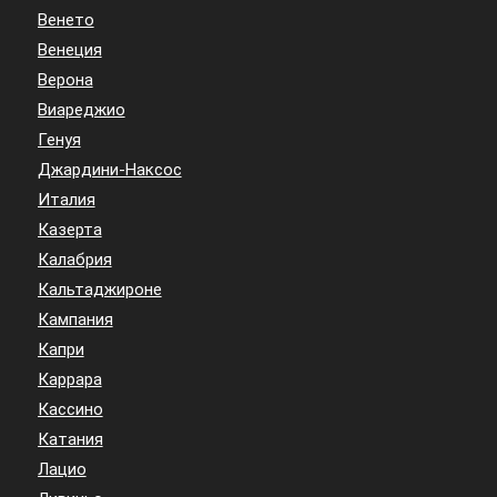
Венето
Венеция
Верона
Виареджио
Генуя
Джардини-Наксос
Италия
Казерта
Калабрия
Кальтаджироне
Кампания
Капри
Каррара
Кассино
Катания
Лацио