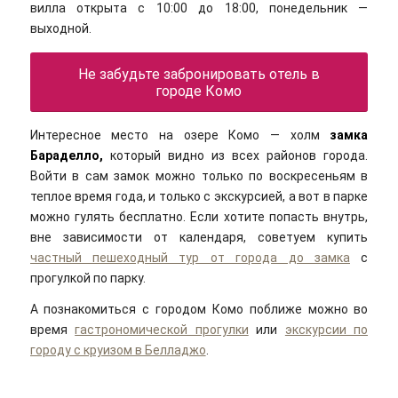
вилла открыта с 10:00 до 18:00, понедельник —
выходной.
Не забудьте забронировать отель в
городе Комо
Интересное место на озере Комо — холм
замка
Бараделло,
который видно из всех районов города.
Войти в сам замок можно только по воскресеньям в
теплое время года, и только с экскурсией, а вот в парке
можно гулять бесплатно. Если хотите попасть внутрь,
вне зависимости от календаря, советуем купить
частный пешеходный тур от города до замка
с
прогулкой по парку.
А познакомиться с городом Комо поближе можно во
время
гастрономической прогулки
или
экскурсии по
городу с круизом в Белладжо
.