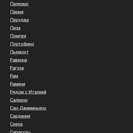
Палермо
Парма
Перуджа
Пиза
Помпеи
Портофино
Пьемонт
Равенна
Рагуза
Рим
Римини
Рядом с Италией
Салерно
Сан-Джиминьяно
Сардиния
Сиена
Сиракузы