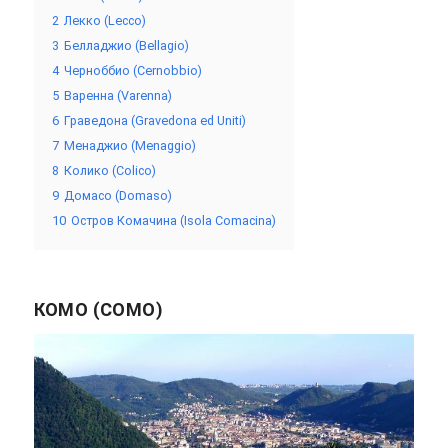
2
Лекко (Lecco)
3
Белладжио (Bellagio)
4
Черноббио (Cernobbio)
5
Варенна (Varenna)
6
Граведона (Gravedona ed Uniti)
7
Менаджио (Menaggio)
8
Колико (Colico)
9
Домасо (Domaso)
10
Остров Комачина (Isola Comacina)
КОМО (COMO)