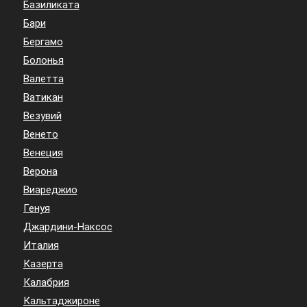
Базиликата
Бари
Бергамо
Болонья
Валетта
Ватикан
Везувий
Венето
Венеция
Верона
Виареджио
Генуя
Джардини-Наксос
Италия
Казерта
Калабрия
Кальтаджироне