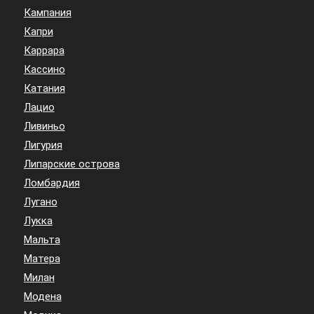
Кампания
Капри
Каррара
Кассино
Катания
Лацио
Ливиньо
Лигурия
Липарские острова
Ломбардия
Лугано
Лукка
Мальта
Матера
Милан
Модена