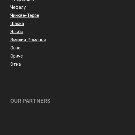
Чефалу
Чинкве-Терре
Шакка
Эльба
Эмилия-Романья
Энна
Эриче
Этна
OUR PARTNERS