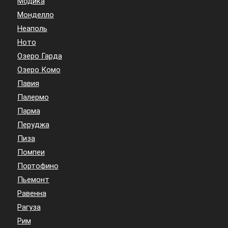
Модика
Монделло
Неаполь
Ното
Озеро Гарда
Озеро Комо
Павия
Палермо
Парма
Перуджа
Пиза
Помпеи
Портофино
Пьемонт
Равенна
Рагуза
Рим