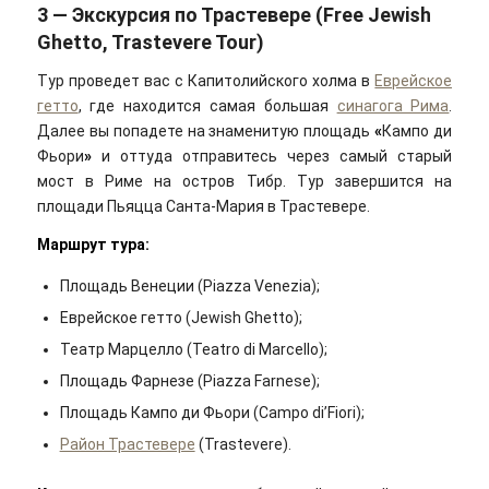
3 — Экскурсия по Трастевере (Free Jewish
Ghetto, Trastevere Tour)
Тур проведет вас с Капитолийского холма в
Еврейское
гетто
, где находится самая большая
синагога Рима
.
Далее вы попадете на знаменитую площадь
«
Кампо ди
Фьори
»
и оттуда отправитесь через самый старый
мост в Риме на остров Тибр. Тур завершится на
площади Пьяцца Санта-Мария в Трастевере.
Маршрут тура:
Площадь Венеции (Piazza Venezia);
Еврейское гетто (Jewish Ghetto);
Театр Марцелло (Teatro di Marcello);
Площадь Фарнезе (Piazza Farnese);
Площадь Кампо ди Фьори (Campo di’Fiori);
Район Трастевере
(Trastevere).