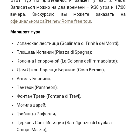
Этот тур по длительности займёт у вас 2 часа.
Записаться можно на два времени – 9:30 утра и 17:00
вечера. Экскурсию вы можете заказать на
официальном сайте n
ew Rome free
tour
.
Маршрут тура:
Испанская лестница (Scalinata di Trinità dei Monti);
Площадь Испании (Piazza di Spagna);
Колонна Непорочной (La Colonna dell’Immacolata);
Дом Джан Лоренцо Бернини (Casa Bernini);
Ангелы Бернини;
Пантеон (Pantheon);
Фонтан Треви (Fontana di Trevi)
;
Могила царей;
Гробница Рафаэля;
Церковь Сант-Иньяцио (Sant’Ignazio di Loyola a
Campo Marzio);