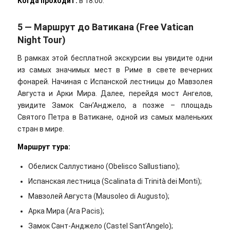
Когда проходит
:
в 18:00.
5 — Маршрут до Ватикана (Free Vatican
Night Tour)
В рамках этой бесплатной экскурсии вы увидите одни
из самых значимых мест в Риме в свете вечерних
фонарей. Начиная с Испанской лестницы до Мавзолея
Августа и Арки Мира. Далее, перейдя мост Ангелов,
увидите Замок Сан’Анджело, а позже – площадь
Святого Петра в Ватикане, одной из самых маленьких
стран в мире.
Маршрут
тура
:
Обелиск Саллустиано (Obelisco Sallustiano);
Испанская лестница (Scalinata di Trinità dei Monti);
Мавзолей Августа (Mausoleo di Augusto);
Арка Мира (Ara Pacis);
Замок Сант-Анджело (Castel Sant’Angelo);