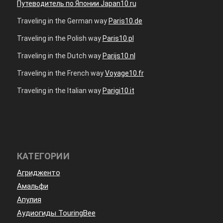
Путеводитель по Японии Japan10.ru
Traveling in the German way
Paris10.de
Traveling in the Polish way
Paris10.pl
Traveling in the Dutch way
Parijs10.nl
Traveling in the French way
Voyage10.fr
Traveling in the Italian way
Parigi10.it
КАТЕГОРИИ
Агридженто
Амальфи
Апулия
Аудиогиды TouringBee