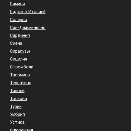
Римини
Рядом с Италией
Салерно
Сан-Джиминьяно
Сардиния
Сиена
Сиракузы
Сицилия
Стромболи
Таормина
Террачина
Тиволи
Тоскана
Турин
Умбрия
Устика
Флоренция