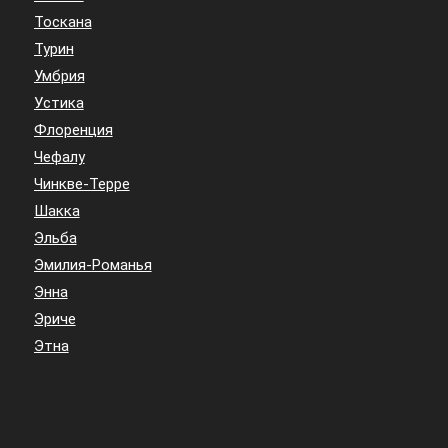
Тоскана
Турин
Умбрия
Устика
Флоренция
Чефалу
Чинкве-Терре
Шакка
Эльба
Эмилия-Романья
Энна
Эриче
Этна