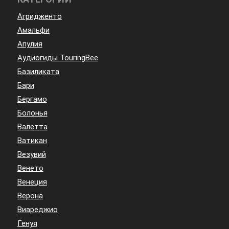
Агридженто
Амальфи
Апулия
Аудиогиды TouringBee
Базиликата
Бари
Бергамо
Болонья
Валетта
Ватикан
Везувий
Венето
Венеция
Верона
Виареджио
Генуя