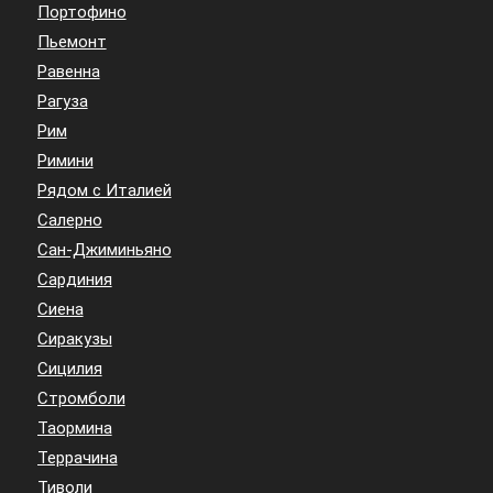
Портофино
Пьемонт
Равенна
Рагуза
Рим
Римини
Рядом с Италией
Салерно
Сан-Джиминьяно
Сардиния
Сиена
Сиракузы
Сицилия
Стромболи
Таормина
Террачина
Тиволи