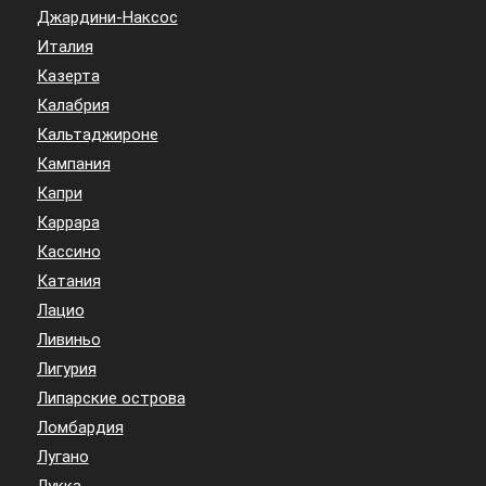
Джардини-Наксос
Италия
Казерта
Калабрия
Кальтаджироне
Кампания
Капри
Каррара
Кассино
Катания
Лацио
Ливиньо
Лигурия
Липарские острова
Ломбардия
Лугано
Лукка