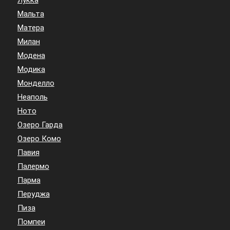
Мальта
Матера
Милан
Модена
Модика
Монделло
Неаполь
Ното
Озеро Гарда
Озеро Комо
Павия
Палермо
Парма
Перуджа
Пиза
Помпеи