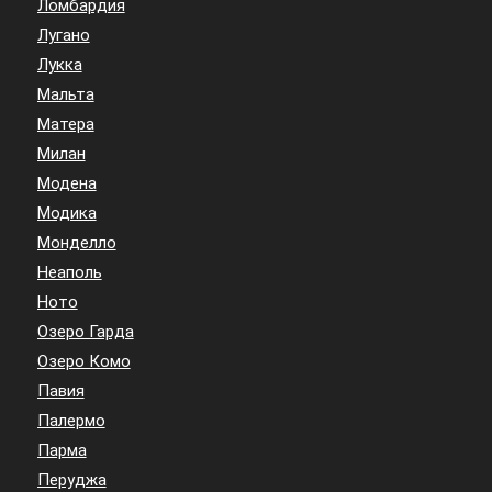
Ломбардия
Лугано
Лукка
Мальта
Матера
Милан
Модена
Модика
Монделло
Неаполь
Ното
Озеро Гарда
Озеро Комо
Павия
Палермо
Парма
Перуджа