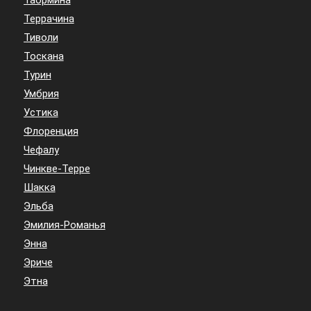
Террачина
Тиволи
Тоскана
Турин
Умбрия
Устика
Флоренция
Чефалу
Чинкве-Терре
Шакка
Эльба
Эмилия-Романья
Энна
Эриче
Этна