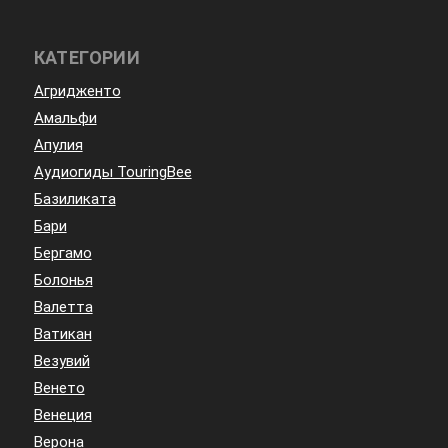
КАТЕГОРИИ
Агридженто
Амальфи
Апулия
Аудиогиды TouringBee
Базиликата
Бари
Бергамо
Болонья
Валетта
Ватикан
Везувий
Венето
Венеция
Верона