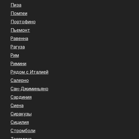
Пиза
Помпеи
Портофино
Пьемонт
Равенна
Рагуза
Рим
Римини
Рядом с Италией
Салерно
Сан-Джиминьяно
Сардиния
Сиена
Сиракузы
Сицилия
Стромболи
Таормина