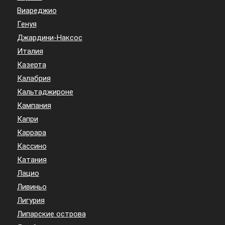
Виареджио
Генуя
Джардини-Наксос
Италия
Казерта
Калабрия
Кальтаджироне
Кампания
Капри
Каррара
Кассино
Катания
Лацио
Ливиньо
Лигурия
Липарские острова