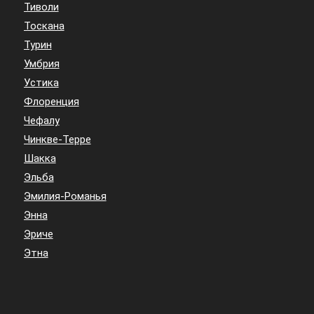
Тиволи
Тоскана
Турин
Умбрия
Устика
Флоренция
Чефалу
Чинкве-Терре
Шакка
Эльба
Эмилия-Романья
Энна
Эриче
Этна