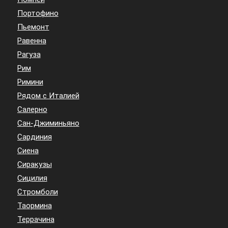
Портофино
Пьемонт
Равенна
Рагуза
Рим
Римини
Рядом с Италией
Салерно
Сан-Джиминьяно
Сардиния
Сиена
Сиракузы
Сицилия
Стромболи
Таормина
Террачина