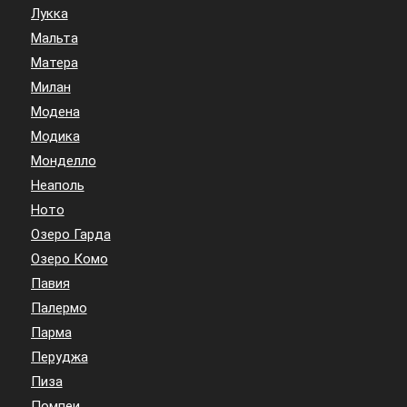
Лукка
Мальта
Матера
Милан
Модена
Модика
Монделло
Неаполь
Ното
Озеро Гарда
Озеро Комо
Павия
Палермо
Парма
Перуджа
Пиза
Помпеи