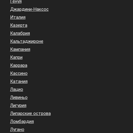
Генуя
Джардини-Наксос
Италия
Казерта
Калабрия
Кальтаджироне
Кампания
Капри
Каррара
Кассино
Катания
Лацио
Ливиньо
Лигурия
Липарские острова
Ломбардия
Лугано