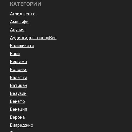
КАТЕГОРИИ
Агридженто
Амальфи
Апулия
Аудиогиды TouringBee
Базиликата
Бари
Бергамо
Болонья
Валетта
Ватикан
Везувий
Венето
Венеция
Верона
Виареджио