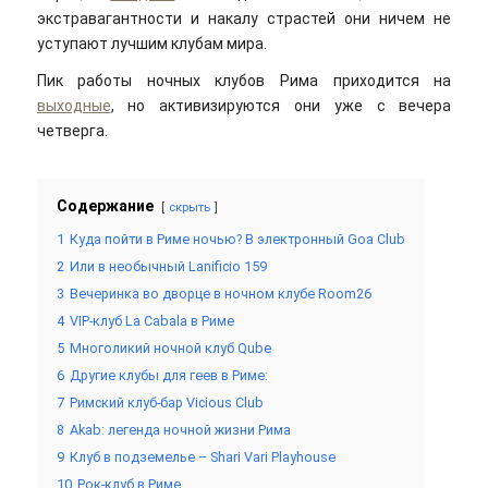
экстравагантности и накалу страстей они ничем не
уступают лучшим клубам мира.
Пик работы ночных клубов Рима приходится на
выходные
, но активизируются они уже с вечера
четверга.
Содержание
скрыть
1
Куда пойти в Риме ночью? В электронный Goa Club
2
Или в необычный Lanificio 159
3
Вечеринка во дворце в ночном клубе Room26
4
VIP-клуб La Cabala в Риме
5
Многоликий ночной клуб Qube
6
Другие клубы для геев в Риме:
7
Римский клуб-бар Vicious Club
8
Akab: легенда ночной жизни Рима
9
Клуб в подземелье – Shari Vari Playhouse
10
Рок-клуб в Риме